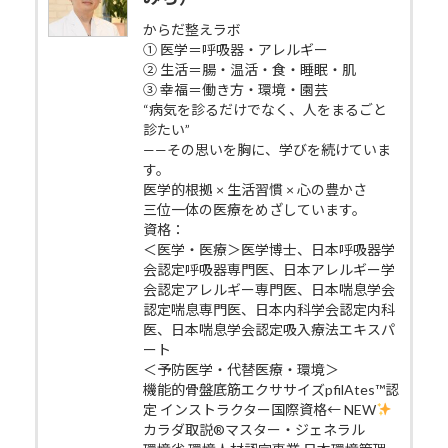
からだ整えラボ
① 医学＝呼吸器・アレルギー
② 生活＝腸・温活・食・睡眠・肌
③ 幸福＝働き方・環境・園芸
“病気を診るだけでなく、人をまるごと
診たい”
——その思いを胸に、学びを続けていま
す。
医学的根拠 × 生活習慣 × 心の豊かさ
三位一体の医療をめざしています。
資格：
＜医学・医療＞医学博士、日本呼吸器学
会認定呼吸器専門医、日本アレルギー学
会認定アレルギー専門医、日本喘息学会
認定喘息専門医、日本内科学会認定内科
医、日本喘息学会認定吸入療法エキスパ
ート
＜予防医学・代替医療・環境＞
機能的骨盤底筋エクササイズpfilAtes™認
定 インストラクター国際資格← NEW
カラダ取説®マスター・ジェネラル