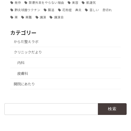
発作
禁煙外来をやらない理由
美容
肌運気
肺炎球菌ワクチン
腸活
花粉症 鼻炎
苦しい 息切れ
薬
薬膳
講演
講演会
カテゴリー
からだ整えラボ
クリニックだより
内科
皮膚科
開院にあたり
検
索: