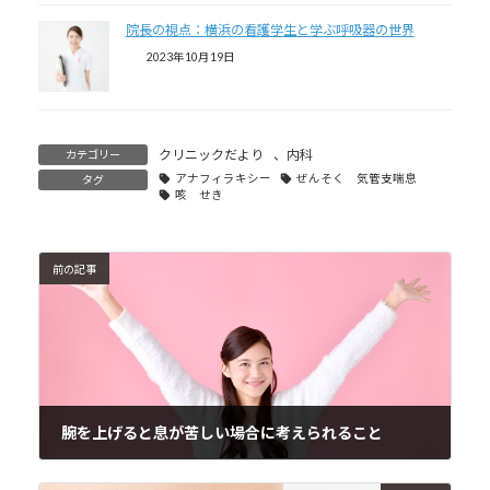
院長の視点：横浜の看護学生と学ぶ呼吸器の世界
2023年10月19日
クリニックだより
、
内科
カテゴリー
アナフィラキシー
ぜんそく 気管支喘息
タグ
咳 せき
前の記事
腕を上げると息が苦しい場合に考えられること
2017年10月2日