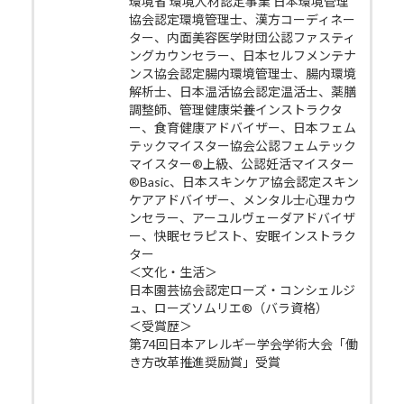
環境省 環境人材認定事業 日本環境管理
協会認定環境管理士、漢方コーディネー
ター、内面美容医学財団公認ファスティ
ングカウンセラー、日本セルフメンテナ
ンス協会認定腸内環境管理士、腸内環境
解析士、日本温活協会認定温活士、薬膳
調整師、管理健康栄養インストラクタ
ー、食育健康アドバイザー、日本フェム
テックマイスター協会公認フェムテック
マイスター®上級、公認妊活マイスター
®Basic、日本スキンケア協会認定スキン
ケアアドバイザー、メンタル士心理カウ
ンセラー、アーユルヴェーダアドバイザ
ー、快眠セラピスト、安眠インストラク
ター
＜文化・生活＞
日本園芸協会認定ローズ・コンシェルジ
ュ、ローズソムリエ®（バラ資格）
＜受賞歴＞
第74回日本アレルギー学会学術大会「働
き方改革推進奨励賞」受賞