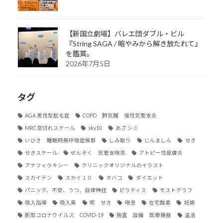
【新国立劇場】バレエ団ダブル・ビル
『String SAGA / 暗やみから解き放たれて』
を鑑賞。
2026年7月5日
タグ
AGA 男性型脱毛症
COPD 肺気腫 慢性気管支炎
MRC息切れスケール
sky10
あざ シミ
いびき 睡眠時無呼吸症候群
しみ取り
じんましん
せき
せきスケール
ぜんそく 気管支喘息
アトピー性皮膚炎
アナフィラキシー
クリニックオリジナルのイラスト
スカイテン
スカイ１０
タバコ
ダイエット
パニック、不安、うつ、自律神経
ピラティス
モストグラフ
吸入指導
吸入薬
咳 せき
喘息
在宅酸素
妊娠
新型コロナウイルス COVID-19
検査 設備 医療機器
温活