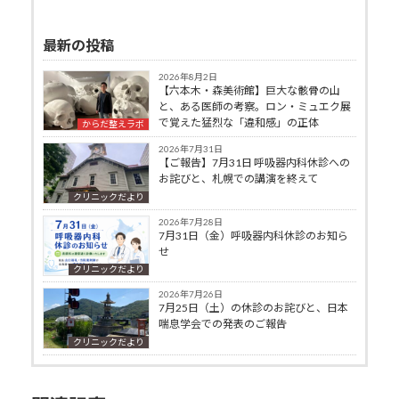
最新の投稿
2026年8月2日
【六本木・森美術館】巨大な骸骨の山
と、ある医師の考察。ロン・ミュエク展
で覚えた猛烈な「違和感」の正体
からだ整えラボ
2026年7月31日
【ご報告】7月31日 呼吸器内科休診への
お詫びと、札幌での講演を終えて
クリニックだより
2026年7月28日
7月31日（金）呼吸器内科休診のお知ら
せ
クリニックだより
2026年7月26日
7月25日（土）の休診のお詫びと、日本
喘息学会での発表のご報告
クリニックだより