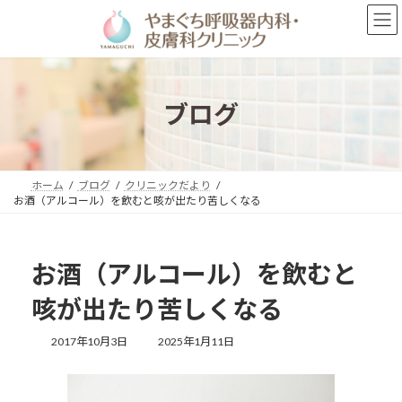
コ
ナ
ン
ビ
テ
ゲ
ン
ー
ツ
シ
へ
ョ
ブログ
ス
ン
キ
に
ッ
移
プ
動
ホーム
ブログ
クリニックだより
お酒（アルコール）を飲むと咳が出たり苦しくなる
お酒（アルコール）を飲むと
咳が出たり苦しくなる
最
2017年10月3日
2025年1月11日
終
更
新