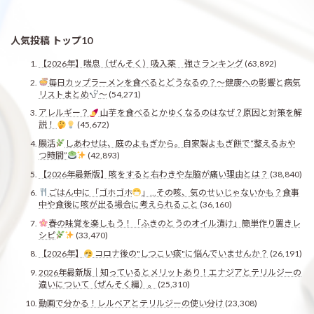
人気投稿 トップ10
【2026年】喘息（ぜんそく）吸入薬 強さランキング
(63,892)
毎日カップラーメンを食べるとどうなるの？〜健康への影響と病気
リストまとめ
〜
(54,271)
アレルギー？
山芋を食べるとかゆくなるのはなぜ？原因と対策を解
説！
(45,672)
腸活
しあわせは、庭のよもぎから。自家製よもぎ餅で“整えるおや
つ時間”
(42,893)
【2026年最新版】咳をすると右わきや左脇が痛い理由とは？
(38,840)
ごはん中に「ゴホゴホ
」…その咳、気のせいじゃないかも？食事
中や食後に咳が出る場合に考えられること
(36,160)
春の味覚を楽しもう！「ふきのとうのオイル漬け」簡単作り置きレ
シピ
(33,470)
【2026年】
コロナ後の"しつこい痰"に悩んでいませんか？
(26,191)
2026年最新版｜知っているとメリットあり！エナジアとテリルジーの
違いについて（ぜんそく編）。
(25,310)
動画で分かる！レルベアとテリルジーの使い分け
(23,308)