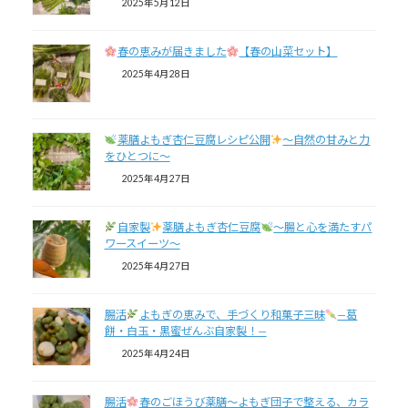
2025年5月12日
春の恵みが届きました
【春の山菜セット】
2025年4月28日
薬膳よもぎ杏仁豆腐レシピ公開
～自然の甘みと力
をひとつに～
2025年4月27日
自家製
薬膳よもぎ杏仁豆腐
～腸と心を満たすパ
ワースイーツ～
2025年4月27日
腸活
よもぎの恵みで、手づくり和菓子三昧
—葛
餅・白玉・黒蜜ぜんぶ自家製！—
2025年4月24日
腸活
春のごほうび薬膳〜よもぎ団子で整える、カラ