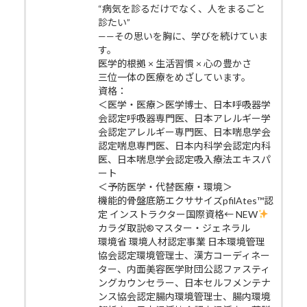
“病気を診るだけでなく、人をまるごと
診たい”
——その思いを胸に、学びを続けていま
す。
医学的根拠 × 生活習慣 × 心の豊かさ
三位一体の医療をめざしています。
資格：
＜医学・医療＞医学博士、日本呼吸器学
会認定呼吸器専門医、日本アレルギー学
会認定アレルギー専門医、日本喘息学会
認定喘息専門医、日本内科学会認定内科
医、日本喘息学会認定吸入療法エキスパ
ート
＜予防医学・代替医療・環境＞
機能的骨盤底筋エクササイズpfilAtes™認
定 インストラクター国際資格← NEW
カラダ取説®マスター・ジェネラル
環境省 環境人材認定事業 日本環境管理
協会認定環境管理士、漢方コーディネー
ター、内面美容医学財団公認ファスティ
ングカウンセラー、日本セルフメンテナ
ンス協会認定腸内環境管理士、腸内環境