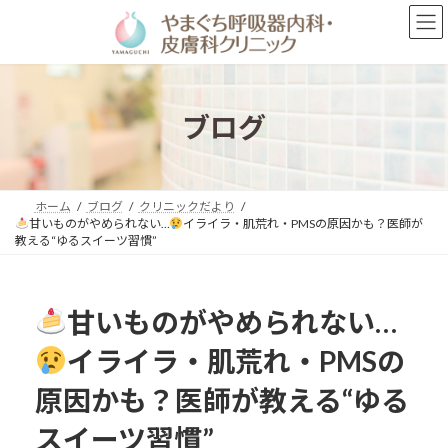
コ
ナ
ン
ビ
テ
ゲ
ン
ー
ツ
シ
へ
ョ
ブログ
ス
ン
キ
に
ッ
移
プ
動
ホーム
ブログ
クリニックだより
甘いものがやめられない…
イライラ・肌荒れ・PMSの原因かも？医師が
教える“ゆるスイーツ習慣”
甘いものがやめられない…
イライラ・肌荒れ・PMSの
原因かも？医師が教える“ゆる
スイーツ習慣”