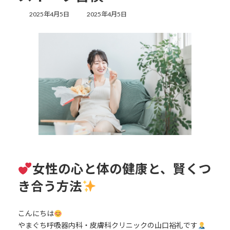
最
2025年4月5日
2025年4月5日
終
更
新
日
時
:
女性の心と体の健康と、賢くつ
き合う方法
こんにちは
やまぐち呼吸器内科・皮膚科クリニックの山口裕礼です