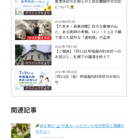
夏季休診のお知らせと休診期間中の対応
について
クリニックだより
2026年8月2日
【六本木・森美術館】巨大な骸骨の山
と、ある医師の考察。ロン・ミュエク展
で覚えた猛烈な「違和感」の正体
からだ整えラボ
2026年7月31日
【ご報告】7月31日 呼吸器内科休診への
お詫びと、札幌での講演を終えて
クリニックだより
2026年7月28日
7月31日（金）呼吸器内科休診のお知ら
せ
クリニックだより
関連記事
命を育む“土”の恵み～いただいた地元野菜と薬膳の
ちから～