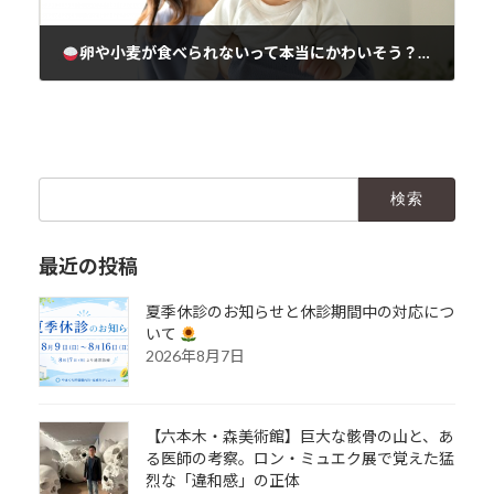
卵や小麦が食べられないって本当にかわいそう？
アレル
2025年4月5日
検
索:
最近の投稿
夏季休診のお知らせと休診期間中の対応につ
いて
2026年8月7日
【六本木・森美術館】巨大な骸骨の山と、あ
る医師の考察。ロン・ミュエク展で覚えた猛
烈な「違和感」の正体