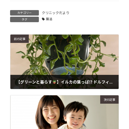
クリニックだより
カテゴリー
腸活
タグ
前の記事
【グリーンと暮らす
】イルカの葉っぱ⁉ ドルフィンネックレス
2025年4月5日
次の記事