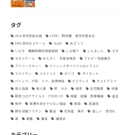
タグ
AGA 男性型脱毛症
COPD 肺気腫 慢性気管支炎
MRC息切れスケール
sky10
あざ シミ
いびき 睡眠時無呼吸症候群
しみ取り
じんましん
せき
せきスケール
ぜんそく 気管支喘息
アトピー性皮膚炎
アナフィラキシー
クリニックオリジナルのイラスト
スカイテン
スカイ１０
タバコ
ダイエット
パニック、不安、うつ、自律神経
ピラティス
モストグラフ
吸入指導
吸入薬
咳 せき
喘息
在宅酸素
妊娠
新型コロナウイルス COVID-19
検査 設備 医療機器
温活
発作
禁煙外来をやらない理由
美容
肌運気
肺炎球菌ワクチン
腸活
花粉症 鼻炎
苦しい 息切れ
薬
薬膳
講演
講演会
カテゴリー