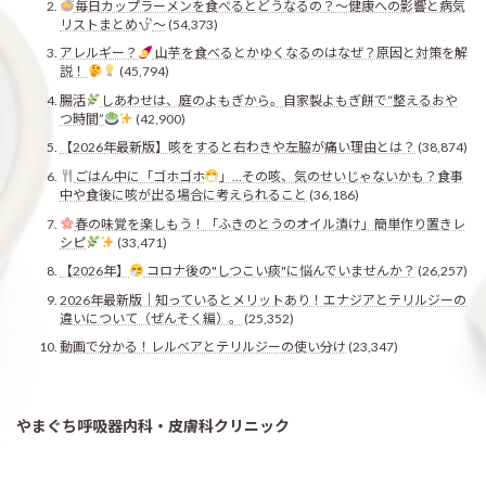
毎日カップラーメンを食べるとどうなるの？〜健康への影響と病気
リストまとめ
〜
(54,373)
アレルギー？
山芋を食べるとかゆくなるのはなぜ？原因と対策を解
説！
(45,794)
腸活
しあわせは、庭のよもぎから。自家製よもぎ餅で“整えるおや
つ時間”
(42,900)
【2026年最新版】咳をすると右わきや左脇が痛い理由とは？
(38,874)
ごはん中に「ゴホゴホ
」…その咳、気のせいじゃないかも？食事
中や食後に咳が出る場合に考えられること
(36,186)
春の味覚を楽しもう！「ふきのとうのオイル漬け」簡単作り置きレ
シピ
(33,471)
【2026年】
コロナ後の"しつこい痰"に悩んでいませんか？
(26,257)
2026年最新版｜知っているとメリットあり！エナジアとテリルジーの
違いについて（ぜんそく編）。
(25,352)
動画で分かる！レルベアとテリルジーの使い分け
(23,347)
やまぐち呼吸器内科・皮膚科クリニック