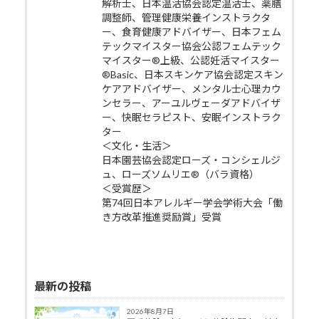
解析士、日本温活協会認定温活士、薬膳
調整師、管理健康栄養インストラクタ
ー、食育健康アドバイザー、日本フェム
テックマイスター協会公認フェムテック
マイスター®上級、公認妊活マイスター
®Basic、日本スキンケア協会認定スキン
ケアアドバイザー、メンタル士心理カウ
ンセラー、アーユルヴェーダアドバイザ
ー、快眠セラピスト、安眠インストラク
ター
＜文化・生活＞
日本園芸協会認定ローズ・コンシェルジ
ュ、ローズソムリエ®（バラ資格）
＜受賞歴＞
第74回日本アレルギー学会学術大会「働
き方改革推進奨励賞」受賞
最新の投稿
2026年8月7日