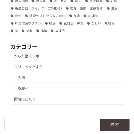
吸入指導
吸入薬
咳 せき
喘息
在宅酸素
妊娠
新型コロナウイルス COVID-19
検査 設備 医療機器
温活
発作
禁煙外来をやらない理由
美容
肌運気
肺炎球菌ワクチン
腸活
花粉症 鼻炎
苦しい 息切れ
薬
薬膳
講演
講演会
カテゴリー
からだ整えラボ
クリニックだより
内科
皮膚科
開院にあたり
検
索: