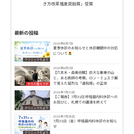
き方改革推進奨励賞」受賞
最新の投稿
2026年8月7日
夏季休診のお知らせと休診期間中の対応
について
クリニックだより
2026年8月2日
【六本木・森美術館】巨大な骸骨の山
と、ある医師の考察。ロン・ミュエク展
で覚えた猛烈な「違和感」の正体
からだ整えラボ
2026年7月31日
【ご報告】7月31日 呼吸器内科休診への
お詫びと、札幌での講演を終えて
クリニックだより
2026年7月28日
7月31日（金）呼吸器内科休診のお知ら
せ
クリニックだより