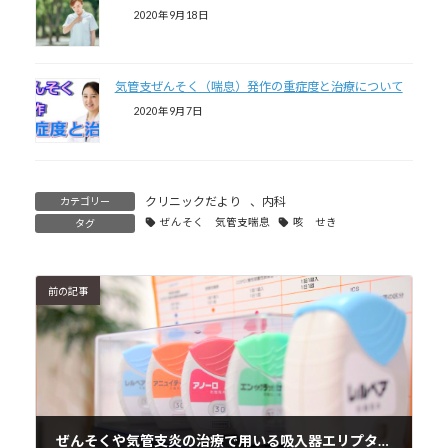
2020年9月18日
気管支ぜんそく（喘息）発作の重症度と治療について
2020年9月7日
クリニックだより
、
内科
カテゴリー
ぜんそく 気管支喘息
咳 せき
タグ
前の記事
ぜんそくや気管支炎の治療で用いる吸入器エリプタの種類について