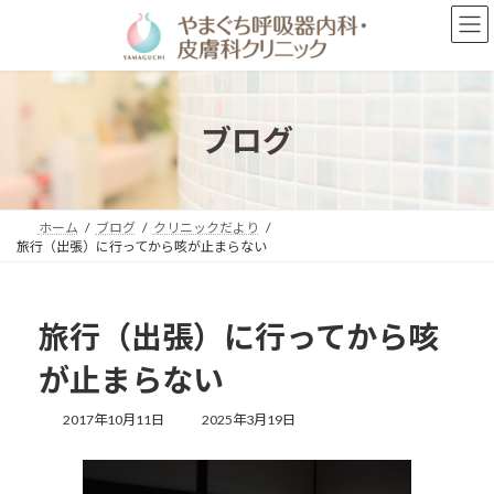
コ
ナ
ン
ビ
テ
ゲ
ン
ー
ツ
シ
へ
ョ
ブログ
ス
ン
キ
に
ッ
移
プ
動
ホーム
ブログ
クリニックだより
旅行（出張）に行ってから咳が止まらない
旅行（出張）に行ってから咳
が止まらない
最
2017年10月11日
2025年3月19日
終
更
新