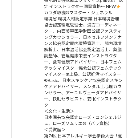
機能的骨盤底筋エクササイズpfilAtes™認
定 インストラクター国際資格← NEW
カラダ取説®マスター・ジェネラル
環境省 環境人材認定事業 日本環境管理
協会認定環境管理士、漢方コーディネー
ター、内面美容医学財団公認ファスティ
ングカウンセラー、日本セルフメンテナ
ンス協会認定腸内環境管理士、腸内環境
解析士、日本温活協会認定温活士、薬膳
調整師、管理健康栄養インストラクタ
ー、食育健康アドバイザー、日本フェム
テックマイスター協会公認フェムテック
マイスター®上級、公認妊活マイスター
®Basic、日本スキンケア協会認定スキン
ケアアドバイザー、メンタル士心理カウ
ンセラー、アーユルヴェーダアドバイザ
ー、快眠セラピスト、安眠インストラク
ター
＜文化・生活＞
日本園芸協会認定ローズ・コンシェルジ
ュ、ローズソムリエ®（バラ資格）
＜受賞歴＞
第74回日本アレルギー学会学術大会「働