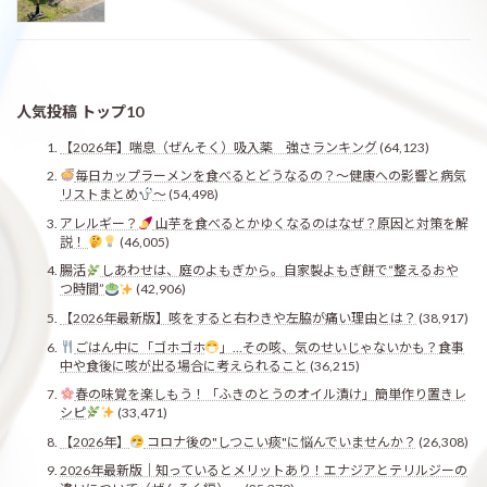
人気投稿 トップ10
【2026年】喘息（ぜんそく）吸入薬 強さランキング
(64,123)
毎日カップラーメンを食べるとどうなるの？〜健康への影響と病気
リストまとめ
〜
(54,498)
アレルギー？
山芋を食べるとかゆくなるのはなぜ？原因と対策を解
説！
(46,005)
腸活
しあわせは、庭のよもぎから。自家製よもぎ餅で“整えるおや
つ時間”
(42,906)
【2026年最新版】咳をすると右わきや左脇が痛い理由とは？
(38,917)
ごはん中に「ゴホゴホ
」…その咳、気のせいじゃないかも？食事
中や食後に咳が出る場合に考えられること
(36,215)
春の味覚を楽しもう！「ふきのとうのオイル漬け」簡単作り置きレ
シピ
(33,471)
【2026年】
コロナ後の"しつこい痰"に悩んでいませんか？
(26,308)
2026年最新版｜知っているとメリットあり！エナジアとテリルジーの