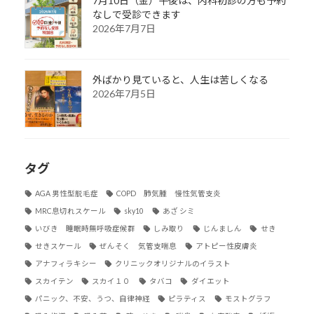
7月10日（金）午後は、内科初診の方も予約
なしで受診できます
2026年7月7日
外ばかり見ていると、人生は苦しくなる
2026年7月5日
タグ
AGA 男性型脱毛症
COPD 肺気腫 慢性気管支炎
MRC息切れスケール
sky10
あざ シミ
いびき 睡眠時無呼吸症候群
しみ取り
じんましん
せき
せきスケール
ぜんそく 気管支喘息
アトピー性皮膚炎
アナフィラキシー
クリニックオリジナルのイラスト
スカイテン
スカイ１０
タバコ
ダイエット
パニック、不安、うつ、自律神経
ピラティス
モストグラフ