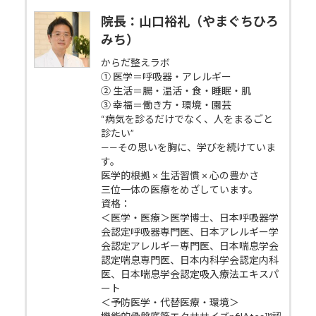
院長：山口裕礼（やまぐちひろ
みち）
からだ整えラボ
① 医学＝呼吸器・アレルギー
② 生活＝腸・温活・食・睡眠・肌
③ 幸福＝働き方・環境・園芸
“病気を診るだけでなく、人をまるごと
診たい”
——その思いを胸に、学びを続けていま
す。
医学的根拠 × 生活習慣 × 心の豊かさ
三位一体の医療をめざしています。
資格：
＜医学・医療＞医学博士、日本呼吸器学
会認定呼吸器専門医、日本アレルギー学
会認定アレルギー専門医、日本喘息学会
認定喘息専門医、日本内科学会認定内科
医、日本喘息学会認定吸入療法エキスパ
ート
＜予防医学・代替医療・環境＞