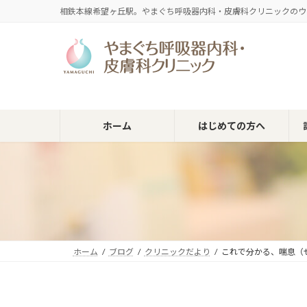
コ
ナ
相鉄本線希望ヶ丘駅。やまぐち呼吸器内科・皮膚科クリニックのウ
ン
ビ
テ
ゲ
ン
ー
ツ
シ
へ
ョ
ス
ン
キ
に
ホーム
はじめての方へ
ッ
移
プ
動
ホーム
ブログ
クリニックだより
これで分かる、喘息（