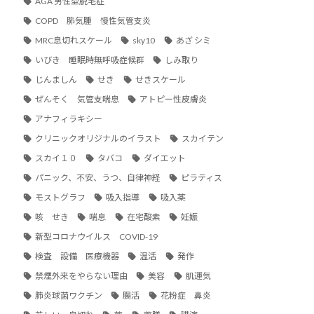
AGA 男性型脱毛症
COPD 肺気腫 慢性気管支炎
MRC息切れスケール
sky10
あざ シミ
いびき 睡眠時無呼吸症候群
しみ取り
じんましん
せき
せきスケール
ぜんそく 気管支喘息
アトピー性皮膚炎
アナフィラキシー
クリニックオリジナルのイラスト
スカイテン
スカイ１０
タバコ
ダイエット
パニック、不安、うつ、自律神経
ピラティス
モストグラフ
吸入指導
吸入薬
咳 せき
喘息
在宅酸素
妊娠
新型コロナウイルス COVID-19
検査 設備 医療機器
温活
発作
禁煙外来をやらない理由
美容
肌運気
肺炎球菌ワクチン
腸活
花粉症 鼻炎