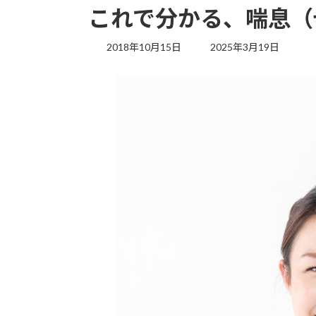
これで分かる、喘息（
最
2018年10月15日
2025年3月19日
終
更
新
日
時
: