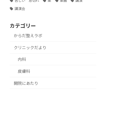
苦しい 息切れ
薬
薬膳
講演
講演会
カテゴリー
からだ整えラボ
クリニックだより
内科
皮膚科
開院にあたり