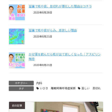
猛暑で咳や痰、息切れが悪化した理由はコチラ
2020年8月28日
猛暑で咳や痰がらみ、息苦しい理由
2020年8月21日
かぜ薬を飲んだら咳が出て苦しくなった｜アスピリン
喘息
2020年8月21日
内科
カテゴリー
いびき 睡眠時無呼吸症候群
苦しい 息切れ
タグ
前の記事