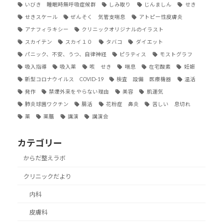
いびき 睡眠時無呼吸症候群
しみ取り
じんましん
せき
せきスケール
ぜんそく 気管支喘息
アトピー性皮膚炎
アナフィラキシー
クリニックオリジナルのイラスト
スカイテン
スカイ１０
タバコ
ダイエット
パニック、不安、うつ、自律神経
ピラティス
モストグラフ
吸入指導
吸入薬
咳 せき
喘息
在宅酸素
妊娠
新型コロナウイルス COVID-19
検査 設備 医療機器
温活
発作
禁煙外来をやらない理由
美容
肌運気
肺炎球菌ワクチン
腸活
花粉症 鼻炎
苦しい 息切れ
薬
薬膳
講演
講演会
カテゴリー
からだ整えラボ
クリニックだより
内科
皮膚科