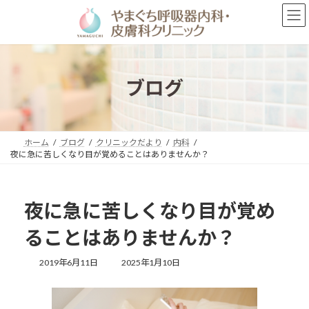
コ
ナ
ン
ビ
テ
ゲ
ン
ー
ツ
シ
へ
ョ
ブログ
ス
ン
キ
に
ッ
移
プ
動
ホーム
ブログ
クリニックだより
内科
夜に急に苦しくなり目が覚めることはありませんか？
夜に急に苦しくなり目が覚め
ることはありませんか？
最
2019年6月11日
2025年1月10日
終
更
新