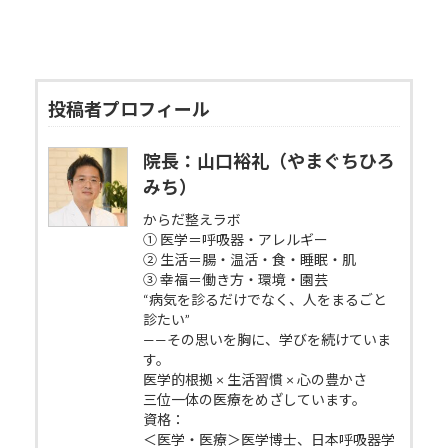
投稿者プロフィール
院長：山口裕礼（やまぐちひろ
みち）
からだ整えラボ
① 医学＝呼吸器・アレルギー
② 生活＝腸・温活・食・睡眠・肌
③ 幸福＝働き方・環境・園芸
“病気を診るだけでなく、人をまるごと
診たい”
——その思いを胸に、学びを続けていま
す。
医学的根拠 × 生活習慣 × 心の豊かさ
三位一体の医療をめざしています。
資格：
＜医学・医療＞医学博士、日本呼吸器学