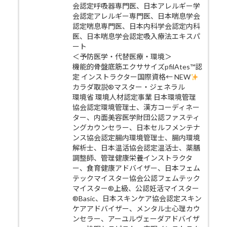
会認定呼吸器専門医、日本アレルギー学
会認定アレルギー専門医、日本喘息学会
認定喘息専門医、日本内科学会認定内科
医、日本喘息学会認定吸入療法エキスパ
ート
＜予防医学・代替医療・環境＞
機能的骨盤底筋エクササイズpfilAtes™認
定 インストラクター国際資格← NEW
カラダ取説®マスター・ジェネラル
環境省 環境人材認定事業 日本環境管理
協会認定環境管理士、漢方コーディネー
ター、内面美容医学財団公認ファスティ
ングカウンセラー、日本セルフメンテナ
ンス協会認定腸内環境管理士、腸内環境
解析士、日本温活協会認定温活士、薬膳
調整師、管理健康栄養インストラクタ
ー、食育健康アドバイザー、日本フェム
テックマイスター協会公認フェムテック
マイスター®上級、公認妊活マイスター
®Basic、日本スキンケア協会認定スキン
ケアアドバイザー、メンタル士心理カウ
ンセラー、アーユルヴェーダアドバイザ