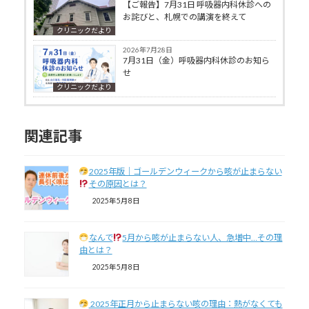
【ご報告】7月31日 呼吸器内科休診への
お詫びと、札幌での講演を終えて
クリニックだより
2026年7月28日
7月31日（金）呼吸器内科休診のお知ら
せ
クリニックだより
関連記事
2025年版｜ゴールデンウィークから咳が止まらない
その原因とは？
2025年5月8日
なんで
5月から咳が止まらない人、急増中…その理
由とは？
2025年5月8日
2025年正月から止まらない咳の理由：熱がなくても