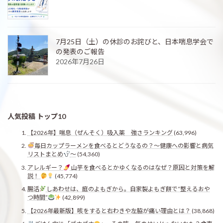
7月25日（土）の休診のお詫びと、日本喘息学会で
の発表のご報告
2026年7月26日
人気投稿 トップ10
【2026年】喘息（ぜんそく）吸入薬 強さランキング
(63,996)
毎日カップラーメンを食べるとどうなるの？〜健康への影響と病気
リストまとめ
〜
(54,360)
アレルギー？
山芋を食べるとかゆくなるのはなぜ？原因と対策を解
説！
(45,774)
腸活
しあわせは、庭のよもぎから。自家製よもぎ餅で“整えるおや
つ時間”
(42,899)
【2026年最新版】咳をすると右わきや左脇が痛い理由とは？
(38,868)