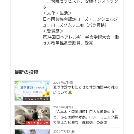
ー、快眠セラピスト、安眠インストラク
ター
＜文化・生活＞
日本園芸協会認定ローズ・コンシェルジ
ュ、ローズソムリエ®（バラ資格）
＜受賞歴＞
第74回日本アレルギー学会学術大会「働
き方改革推進奨励賞」受賞
最新の投稿
2026年8月7日
夏季休診のお知らせと休診期間中の対応
について
クリニックだより
2026年8月2日
【六本木・森美術館】巨大な骸骨の山
と、ある医師の考察。ロン・ミュエク展
で覚えた猛烈な「違和感」の正体
からだ整えラボ
2026年7月31日