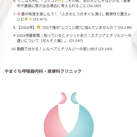
ごはん中に「ゴホゴホ
」…その咳、気のせいじゃないかも？食事
中や食後に咳が出る場合に考えられること
(36,183)
春の味覚を楽しもう！「ふきのとうのオイル漬け」簡単作り置きレ
シピ
(33,471)
【2026年】
コロナ後の"しつこい痰"に悩んでいませんか？
(26,248)
2026年最新版｜知っているとメリットあり！エナジアとテリルジーの
違いについて（ぜんそく編）。
(25,347)
動画で分かる！レルベアとテリルジーの使い分け
(23,343)
やまぐち呼吸器内科・皮膚科クリニック