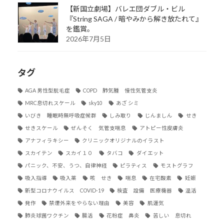
【新国立劇場】バレエ団ダブル・ビル
『String SAGA / 暗やみから解き放たれて』
を鑑賞。
2026年7月5日
タグ
AGA 男性型脱毛症
COPD 肺気腫 慢性気管支炎
MRC息切れスケール
sky10
あざ シミ
いびき 睡眠時無呼吸症候群
しみ取り
じんましん
せき
せきスケール
ぜんそく 気管支喘息
アトピー性皮膚炎
アナフィラキシー
クリニックオリジナルのイラスト
スカイテン
スカイ１０
タバコ
ダイエット
パニック、不安、うつ、自律神経
ピラティス
モストグラフ
吸入指導
吸入薬
咳 せき
喘息
在宅酸素
妊娠
新型コロナウイルス COVID-19
検査 設備 医療機器
温活
発作
禁煙外来をやらない理由
美容
肌運気
肺炎球菌ワクチン
腸活
花粉症 鼻炎
苦しい 息切れ