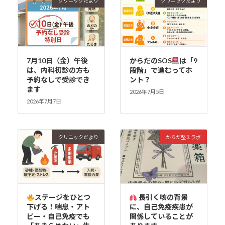
クリニックだより
クリニックだより
7月10日（金）午後
からだのSOS
は「9
は、内科初診の方も
段階」で進むってホ
予約なしで受診でき
ント？
ます
2026年7月5日
2026年7月7日
クリニックだより
からだ整えラボ
ステージをひとつ
長引く咳の背景
下げる！――喘息・アト
に、自己免疫疾患が
ピー・自己免疫でも
関係していることが