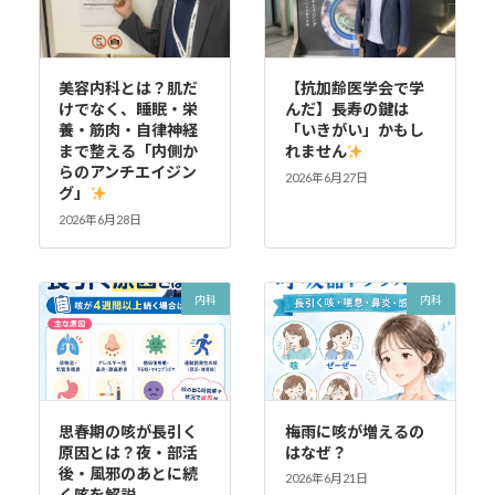
美容内科とは？肌だ
【抗加齢医学会で学
けでなく、睡眠・栄
んだ】長寿の鍵は
養・筋肉・自律神経
「いきがい」かもし
まで整える「内側か
れません
らのアンチエイジン
2026年6月27日
グ」
2026年6月28日
内科
内科
思春期の咳が長引く
梅雨に咳が増えるの
原因とは？夜・部活
はなぜ？
後・風邪のあとに続
2026年6月21日
く咳を解説