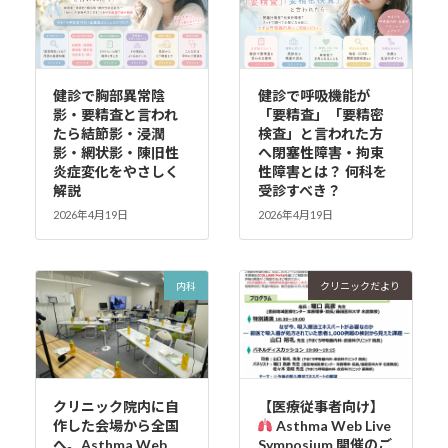
健診で胸部異常陰
健診で呼吸機能が
影・要精査と言われ
「要精査」「要精密
たら結節影・浸潤
検査」と言われた方
影・網状影・陳旧性
へ閉塞性障害・拘束
炎症変化をやさしく
性障害とは？ 何科を
解説
受診すべき？
2026年4月19日
2026年4月19日
内科
クリニックだより
クリニック院内に自
【医療従事者向け】
作した会場から全国
Asthma Web Live
へ。Asthma Web
Symposium 開催のご