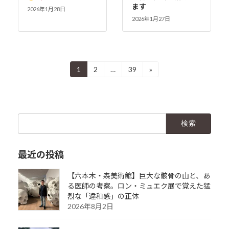
ます
2026年1月28日
2026年1月27日
投
1
2
…
39
»
固
固
固
定
定
定
稿
ペ
ペ
ペ
ー
ー
ー
の
ジ
ジ
ジ
検
ペ
索:
ー
最近の投稿
ジ
送
【六本木・森美術館】巨大な骸骨の山と、あ
る医師の考察。ロン・ミュエク展で覚えた猛
り
烈な「違和感」の正体
2026年8月2日