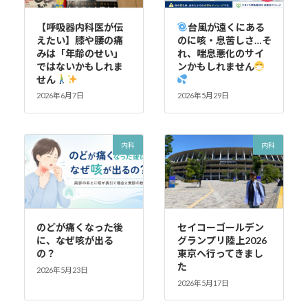
【呼吸器内科医が伝
台風が遠くにある
えたい】膝や腰の痛
のに咳・息苦しさ…そ
みは「年齢のせい」
れ、喘息悪化のサイ
ではないかもしれま
ンかもしれません
せん
2026年6月7日
2026年5月29日
内科
内科
のどが痛くなった後
セイコーゴールデン
に、なぜ咳が出る
グランプリ陸上2026
の？
東京へ行ってきまし
た
2026年5月23日
2026年5月17日