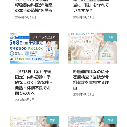
呼吸器内科医が“喘息
当に「脳」を守れて
の本当の恐怖”を語る
いますか？
2026年5月12日
2026年5月11日
クリニックだより
内科
【5月8日（金）午後
呼吸器内科なのに骨
限定】内科初診・予
密度検査？当院が骨
約なしOK｜急な咳・
粗鬆症を重視する理
発熱・体調不良でお
由
困りの方へ
2026年4月19日
2026年5月7日
内科
内科