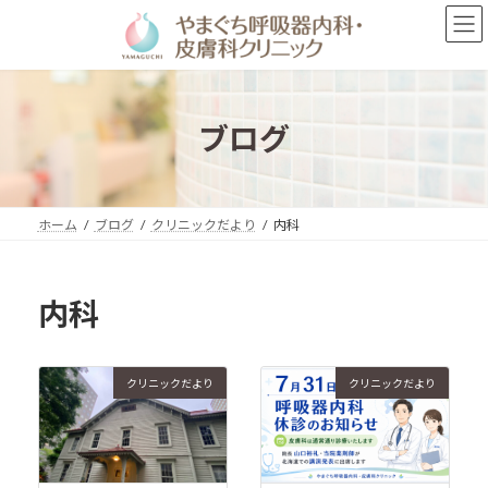
コ
ナ
ン
ビ
テ
ゲ
ン
ー
ツ
シ
へ
ョ
ブログ
ス
ン
キ
に
ッ
移
プ
動
ホーム
ブログ
クリニックだより
内科
内科
クリニックだより
クリニックだより