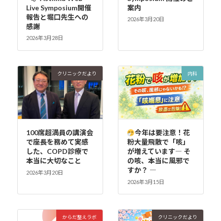
Live Symposium開催
案内
報告と堀口先生への
2026年3月20日
感謝
2026年3月28日
クリニックだより
内科
100席超満員の講演会
今年は要注意！花
で座長を務めて実感
粉大量飛散で「咳」
した、COPD診療で
が増えています― そ
本当に大切なこと
の咳、本当に風邪で
すか？ ―
2026年3月20日
2026年3月15日
からだ整えラボ
クリニックだより