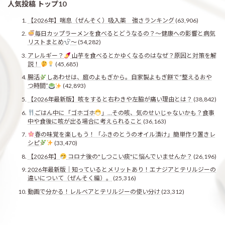
人気投稿 トップ10
【2026年】喘息（ぜんそく）吸入薬 強さランキング
(63,906)
毎日カップラーメンを食べるとどうなるの？〜健康への影響と病気
リストまとめ
〜
(54,282)
アレルギー？
山芋を食べるとかゆくなるのはなぜ？原因と対策を解
説！
(45,685)
腸活
しあわせは、庭のよもぎから。自家製よもぎ餅で“整えるおや
つ時間”
(42,893)
【2026年最新版】咳をすると右わきや左脇が痛い理由とは？
(38,842)
ごはん中に「ゴホゴホ
」…その咳、気のせいじゃないかも？食事
中や食後に咳が出る場合に考えられること
(36,163)
春の味覚を楽しもう！「ふきのとうのオイル漬け」簡単作り置きレ
シピ
(33,470)
【2026年】
コロナ後の"しつこい痰"に悩んでいませんか？
(26,196)
2026年最新版｜知っているとメリットあり！エナジアとテリルジーの
違いについて（ぜんそく編）。
(25,316)
動画で分かる！レルベアとテリルジーの使い分け
(23,312)