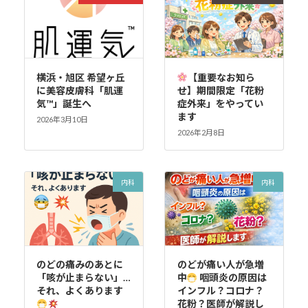
横浜・旭区 希望ヶ丘
【重要なお知ら
に美容皮膚科「肌運
せ】期間限定「花粉
気™」誕生へ
症外来」をやってい
ます
2026年3月10日
2026年2月8日
内科
内科
のどの痛みのあとに
のどが痛い人が急増
「咳が止まらない」…
中
咽頭炎の原因は
それ、よくあります
インフル？コロナ？
花粉？医師が解説し