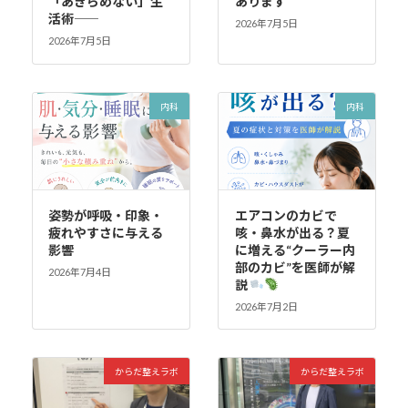
「あきらめない」生
あります
活術――
2026年7月5日
2026年7月5日
内科
内科
姿勢が呼吸・印象・
エアコンのカビで
疲れやすさに与える
咳・鼻水が出る？夏
影響
に増える“クーラー内
部のカビ”を医師が解
2026年7月4日
説
2026年7月2日
からだ整えラボ
からだ整えラボ