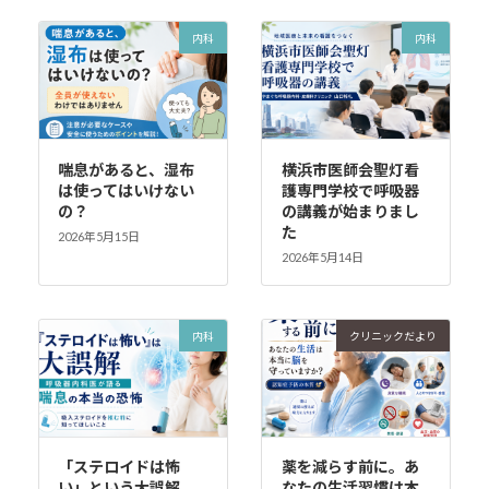
内科
内科
喘息があると、湿布
横浜市医師会聖灯看
は使ってはいけない
護専門学校で呼吸器
の？
の講義が始まりまし
た
2026年5月15日
2026年5月14日
内科
クリニックだより
「ステロイドは怖
薬を減らす前に。あ
い」という大誤解。
なたの生活習慣は本