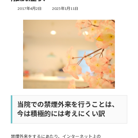
最
2017年4月2日
2025年1月11日
終
更
新
日
時
:
当院での禁煙外来を行うことは、
今は積極的には考えにくい訳
禁煙外来をするにあたり、インターネット上の