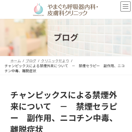
コ
ナ
ン
ビ
テ
ゲ
ン
ー
ツ
シ
へ
ョ
ブログ
ス
ン
キ
に
ッ
移
プ
動
ホーム
ブログ
クリニックだより
チャンピックスによる禁煙外来について － 禁煙セラピー 副作用、ニコ
チン中毒、離脱症状
チャンピックスによる禁煙外
来について － 禁煙セラピ
ー 副作用、ニコチン中毒、
離脱症状