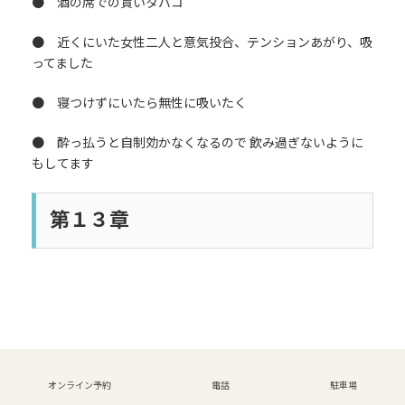
● 酒の席での貰いタバコ
● 近くにいた女性二人と意気投合、テンションあがり、吸
ってました
● 寝つけずにいたら無性に吸いたく
● 酔っ払うと自制効かなくなるので 飲み過ぎないように
もしてます
第１３章
精神状態に対する対処
オンライン予約
電話
駐車場