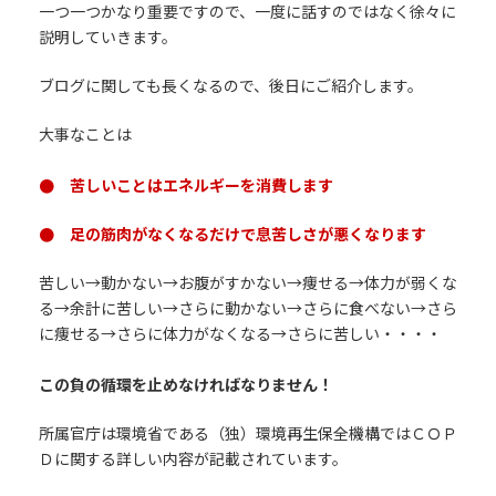
一つ一つかなり重要ですので、一度に話すのではなく徐々に
説明していきます。
ブログに関しても長くなるので、後日にご紹介します。
大事なことは
● 苦しいことはエネルギーを消費します
● 足の筋肉がなくなるだけで息苦しさが悪くなります
苦しい→動かない→お腹がすかない→痩せる→体力が弱くな
る→余計に苦しい→さらに動かない→さらに食べない→さら
に痩せる→さらに体力がなくなる→さらに苦しい・・・・
この負の循環を止めなければなりません！
所属官庁は環境省である（独）環境再生保全機構ではＣＯＰ
Ｄに関する詳しい内容が記載されています。