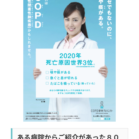
日
時
:
ある病院からご紹介があった８０