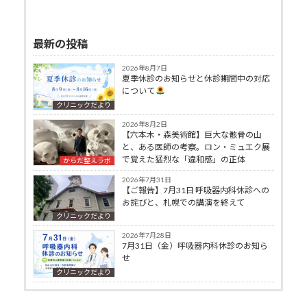
最新の投稿
2026年8月7日
夏季休診のお知らせと休診期間中の対応
について
クリニックだより
2026年8月2日
【六本木・森美術館】巨大な骸骨の山
と、ある医師の考察。ロン・ミュエク展
で覚えた猛烈な「違和感」の正体
からだ整えラボ
2026年7月31日
【ご報告】7月31日 呼吸器内科休診への
お詫びと、札幌での講演を終えて
クリニックだより
2026年7月28日
7月31日（金）呼吸器内科休診のお知ら
せ
クリニックだより