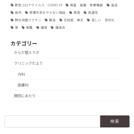
新型コロナウイルス COVID-19
検査 設備 医療機器
温活
発作
禁煙外来をやらない理由
美容
肌運気
肺炎球菌ワクチン
腸活
花粉症 鼻炎
苦しい 息切れ
薬
薬膳
講演
講演会
カテゴリー
からだ整えラボ
クリニックだより
内科
皮膚科
開院にあたり
検
索: