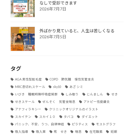
なしで受診できます
2026年7月7日
外ばかり見ていると、人生は苦しくなる
2026年7月5日
タグ
AGA 男性型脱毛症
COPD 肺気腫 慢性気管支炎
MRC息切れスケール
sky10
あざ シミ
いびき 睡眠時無呼吸症候群
しみ取り
じんましん
せき
せきスケール
ぜんそく 気管支喘息
アトピー性皮膚炎
アナフィラキシー
クリニックオリジナルのイラスト
スカイテン
スカイ１０
タバコ
ダイエット
パニック、不安、うつ、自律神経
ピラティス
モストグラフ
吸入指導
吸入薬
咳 せき
喘息
在宅酸素
妊娠