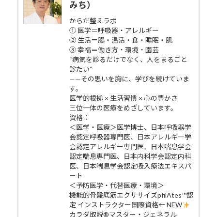
みち）
からだ整えラボ
① 医学＝呼吸器・アレルギー
② 生活＝腸・温活・食・睡眠・肌
③ 幸福＝働き方・環境・園芸
“病気を診るだけでなく、人をまるごと
診たい”
——その思いを胸に、学びを続けていま
す。
医学的根拠 × 生活習慣 × 心の豊かさ
三位一体の医療をめざしています。
資格：
＜医学・医療＞医学博士、日本呼吸器学
会認定呼吸器専門医、日本アレルギー学
会認定アレルギー専門医、日本喘息学会
認定喘息専門医、日本内科学会認定内科
医、日本喘息学会認定吸入療法エキスパ
ート
＜予防医学・代替医療・環境＞
機能的骨盤底筋エクササイズpfilAtes™認
定 インストラクター国際資格← NEW
カラダ取説®マスター・ジェネラル