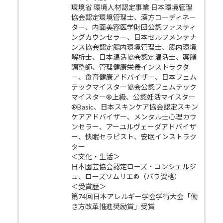
環境省 環境人材認定事業 日本環境管理
協会認定環境管理士、漢方コーディネー
ター、内面美容医学財団公認ファスティ
ングカウンセラー、日本セルフメンテナ
ンス協会認定腸内環境管理士、腸内環境
解析士、日本温活協会認定温活士、薬膳
調整師、管理健康栄養インストラクタ
ー、食育健康アドバイザー、日本フェム
テックマイスター協会公認フェムテック
マイスター®上級、公認妊活マイスター
®Basic、日本スキンケア協会認定スキン
ケアアドバイザー、メンタル士心理カウ
ンセラー、アーユルヴェーダアドバイザ
ー、快眠セラピスト、安眠インストラク
ター
＜文化・生活＞
日本園芸協会認定ローズ・コンシェルジ
ュ、ローズソムリエ®（バラ資格）
＜受賞歴＞
第74回日本アレルギー学会学術大会「働
き方改革推進奨励賞」受賞