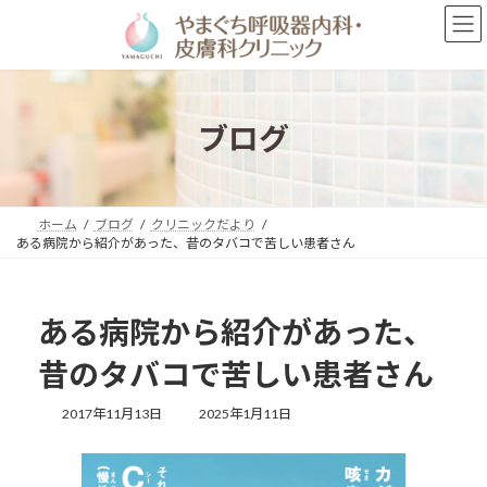
コ
ナ
ン
ビ
テ
ゲ
ン
ー
ツ
シ
へ
ョ
ブログ
ス
ン
キ
に
ッ
移
プ
動
ホーム
ブログ
クリニックだより
ある病院から紹介があった、昔のタバコで苦しい患者さん
ある病院から紹介があった、
昔のタバコで苦しい患者さん
最
2017年11月13日
2025年1月11日
終
更
新