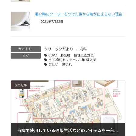
暑い時にクーラーをつけた後から咳が止まらない理由
2021年7月25日
クリニックだより
、
内科
カテゴリー
COPD 肺気腫 慢性気管支炎
タグ
MRC息切れスケール
吸入薬
苦しい 息切れ
前の記事
当院で使用している通販生活などのアイテムを一部紹介