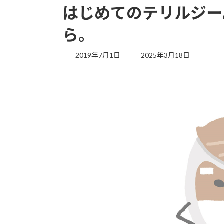
はじめてのテリルジー
ら。
最
2019年7月1日
2025年3月18日
終
更
新
日
時
: