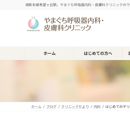
コ
ナ
相鉄本線希望ヶ丘駅。やまぐち呼吸器内科・皮膚科クリニックのウ
ン
ビ
テ
ゲ
ン
ー
ツ
シ
へ
ョ
ス
ン
キ
に
ホーム
はじめての方へ
ッ
移
プ
動
ホーム
ブログ
クリニックだより
内科
はじめてのテリ