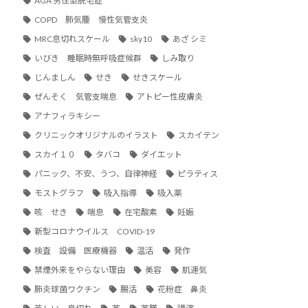
AGA 男性型脱毛症
COPD 肺気腫 慢性気管支炎
MRC息切れスケール
sky10
あざ シミ
いびき 睡眠時無呼吸症候群
しみ取り
じんましん
せき
せきスケール
ぜんそく 気管支喘息
アトピー性皮膚炎
アナフィラキシー
クリニックオリジナルのイラスト
スカイテン
スカイ１０
タバコ
ダイエット
パニック、不安、うつ、自律神経
ピラティス
モストグラフ
吸入指導
吸入薬
咳 せき
喘息
在宅酸素
妊娠
新型コロナウイルス COVID-19
検査 設備 医療機器
温活
発作
禁煙外来をやらない理由
美容
肌運気
肺炎球菌ワクチン
腸活
花粉症 鼻炎