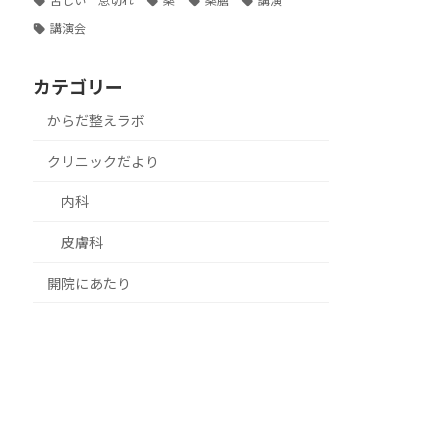
苦しい 息切れ
薬
薬膳
講演
講演会
カテゴリー
からだ整えラボ
クリニックだより
内科
皮膚科
開院にあたり