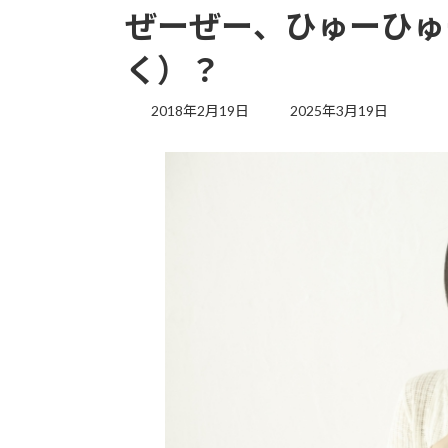
ぜーぜー、ひゅーひゅ
く）？
最
2018年2月19日
2025年3月19日
終
更
新
日
時
: