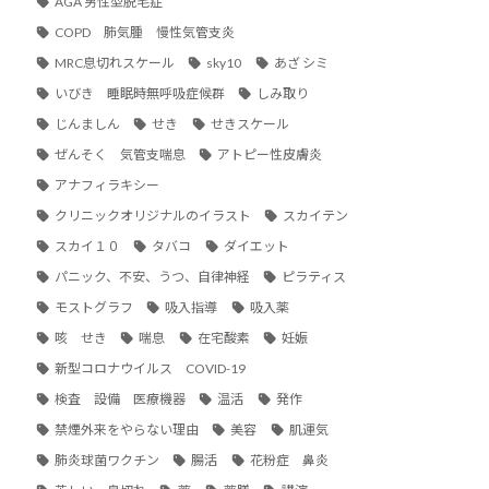
AGA 男性型脱毛症
COPD 肺気腫 慢性気管支炎
MRC息切れスケール
sky10
あざ シミ
いびき 睡眠時無呼吸症候群
しみ取り
じんましん
せき
せきスケール
ぜんそく 気管支喘息
アトピー性皮膚炎
アナフィラキシー
クリニックオリジナルのイラスト
スカイテン
スカイ１０
タバコ
ダイエット
パニック、不安、うつ、自律神経
ピラティス
モストグラフ
吸入指導
吸入薬
咳 せき
喘息
在宅酸素
妊娠
新型コロナウイルス COVID-19
検査 設備 医療機器
温活
発作
禁煙外来をやらない理由
美容
肌運気
肺炎球菌ワクチン
腸活
花粉症 鼻炎