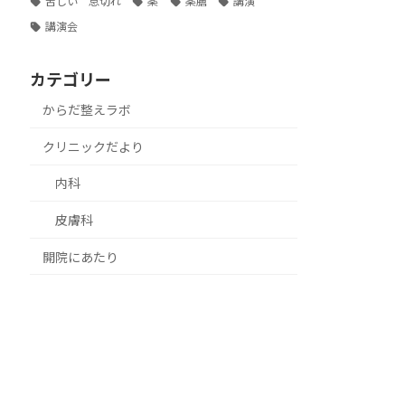
苦しい 息切れ
薬
薬膳
講演
講演会
カテゴリー
からだ整えラボ
クリニックだより
内科
皮膚科
開院にあたり