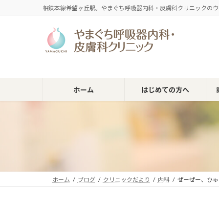
コ
ナ
相鉄本線希望ヶ丘駅。やまぐち呼吸器内科・皮膚科クリニックのウ
ン
ビ
テ
ゲ
ン
ー
ツ
シ
へ
ョ
ス
ン
キ
に
ホーム
はじめての方へ
ッ
移
プ
動
ホーム
ブログ
クリニックだより
内科
ぜーぜー、ひゅ