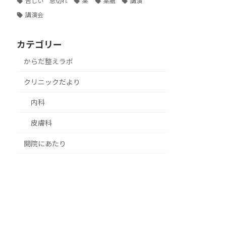
苦しい 息切れ
薬
薬膳
講演
講演会
カテゴリー
からだ整えラボ
クリニックだより
内科
皮膚科
開院にあたり