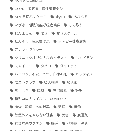
AGA 男性型脱毛症
COPD 肺気腫 慢性気管支炎
MRC息切れスケール
sky10
あざ シミ
いびき 睡眠時無呼吸症候群
しみ取り
じんましん
せき
せきスケール
ぜんそく 気管支喘息
アトピー性皮膚炎
アナフィラキシー
クリニックオリジナルのイラスト
スカイテン
スカイ１０
タバコ
ダイエット
パニック、不安、うつ、自律神経
ピラティス
モストグラフ
吸入指導
吸入薬
咳 せき
喘息
在宅酸素
妊娠
新型コロナウイルス COVID-19
検査 設備 医療機器
温活
発作
禁煙外来をやらない理由
美容
肌運気
肺炎球菌ワクチン
腸活
花粉症 鼻炎