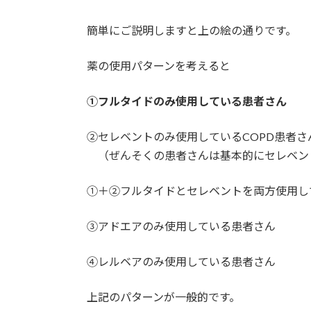
簡単にご説明しますと上の絵の通りです。
薬の使用パターンを考えると
①
フルタイド
のみ
使用している患者さん
②
セレベント
のみ
使用しているCOPD患者さ
（ぜんそくの患者さんは基本的にセレベン
①＋②
フルタイド
と
セレベント
を
両方
使用し
③
アドエア
のみ
使用している患者さん
④
レルベア
のみ
使用している患者さん
上記のパターンが一般的です。