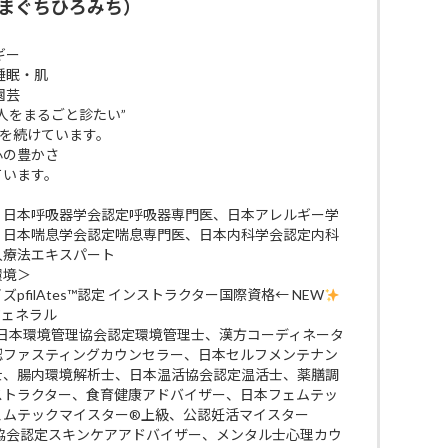
まぐちひろみち）
ギー
睡眠・肌
園芸
人をまるごと診たい”
びを続けています。
 心の豊かさ
ています。
、日本呼吸器学会認定呼吸器専門医、日本アレルギー学
、日本喘息学会認定喘息専門医、日本内科学会認定内科
入療法エキスパート
環境＞
filAtes™認定 インストラクター国際資格← NEW
ジェネラル
 日本環境管理協会認定環境管理士、漢方コーディネータ
認ファスティングカウンセラー、日本セルフメンテナン
士、腸内環境解析士、日本温活協会認定温活士、薬膳調
ストラクター、食育健康アドバイザー、日本フェムテッ
ェムテックマイスター®上級、公認妊活マイスター
ケア協会認定スキンケアアドバイザー、メンタル士心理カウ