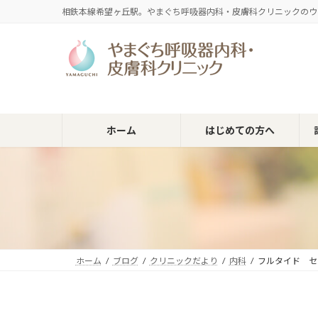
コ
ナ
相鉄本線希望ヶ丘駅。やまぐち呼吸器内科・皮膚科クリニックのウ
ン
ビ
テ
ゲ
ン
ー
ツ
シ
へ
ョ
ス
ン
キ
に
ホーム
はじめての方へ
ッ
移
プ
動
ホーム
ブログ
クリニックだより
内科
フルタイド セ