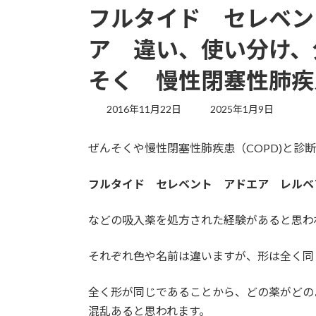
フルタイド セレベン
ア 違い、使い分け、
そく 慢性閉塞性肺疾
最
2016年11月22日
2025年1月9日
終
更
ぜんそくや慢性閉塞性肺疾患（COPD)と診
新
日
時
フルタイド セレベント アドエア レルベ
:
などの吸入薬を処方された経験があると思わ
それぞれ色や名前は違いますが、形は全く同
全く形が同じであることから、どの薬がどの
混乱あると思われます。