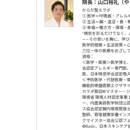
院長：山口裕礼（や
からだ整えラボ
① 医学＝呼吸器・アレル
② 生活＝腸・温活・食・
③ 幸福＝働き方・環境・
“病気を診るだけでなく、
——その思いを胸に、学
医学的根拠 × 生活習慣 ×
三位一体の医療をめざし
資格：
＜医学・医療＞医学博士
会認定アレルギー専門医
医、日本喘息学会認定吸
＜予防医学・代替医療・
機能的骨盤底筋エクササイズp
カラダ取説®マスター・
環境省 環境人材認定事業
ー、内面美容医学財団公
ス協会認定腸内環境管理
整師、管理健康栄養イン
クマイスター協会公認フ
®Basic、日本スキン