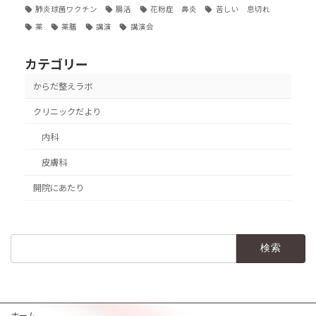
肺炎球菌ワクチン
腸活
花粉症 鼻炎
苦しい 息切れ
薬
薬膳
講演
講演会
カテゴリー
からだ整えラボ
クリニックだより
内科
皮膚科
開院にあたり
検
索:
ホーム