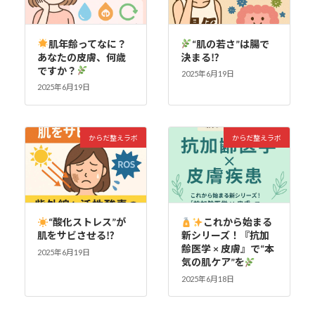
肌年齢ってなに？
“肌の若さ”は腸で
あなたの皮膚、何歳
決まる⁉
ですか？
2025年6月19日
2025年6月19日
からだ整えラボ
からだ整えラボ
“酸化ストレス”が
これから始まる
肌をサビさせる⁉
新シリーズ！『抗加
齢医学 × 皮膚』で“本
2025年6月19日
気の肌ケア”を
2025年6月18日