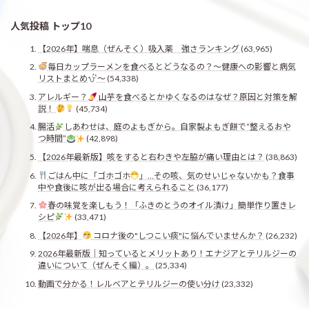
人気投稿 トップ10
【2026年】喘息（ぜんそく）吸入薬 強さランキング
(63,965)
毎日カップラーメンを食べるとどうなるの？〜健康への影響と病気
リストまとめ
〜
(54,338)
アレルギー？
山芋を食べるとかゆくなるのはなぜ？原因と対策を解
説！
(45,734)
腸活
しあわせは、庭のよもぎから。自家製よもぎ餅で“整えるおや
つ時間”
(42,898)
【2026年最新版】咳をすると右わきや左脇が痛い理由とは？
(38,863)
ごはん中に「ゴホゴホ
」…その咳、気のせいじゃないかも？食事
中や食後に咳が出る場合に考えられること
(36,177)
春の味覚を楽しもう！「ふきのとうのオイル漬け」簡単作り置きレ
シピ
(33,471)
【2026年】
コロナ後の"しつこい痰"に悩んでいませんか？
(26,232)
2026年最新版｜知っているとメリットあり！エナジアとテリルジーの
違いについて（ぜんそく編）。
(25,334)
動画で分かる！レルベアとテリルジーの使い分け
(23,332)