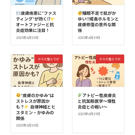
皮膚疾患に“ファス
睡眠不足で肌がか
ティング”が効く⁉
ゆい!?成長ホルモンと
オートファジーと抗
皮膚修復の意外な関
炎症効果に注目！
係
2025年6月19日
2025年6月19日
からだ整えラボ
からだ整えラボ
“皮膚のかゆみ”は
アトピー性皮膚炎
ストレスが原因か
と抗加齢医学〜慢性
も？
自律神経とヒ
炎症との戦い〜
スタミン・かゆみの
2025年6月19日
関係
2025年6月19日