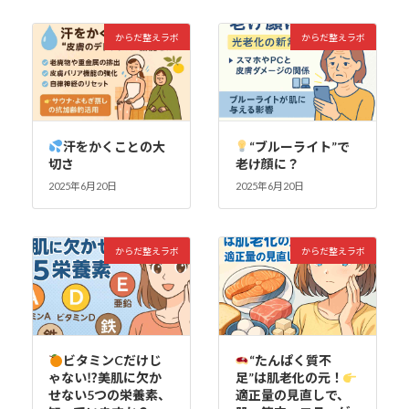
からだ整えラボ
からだ整えラボ
汗をかくことの大
“ブルーライト”で
切さ
老け顔に？
2025年6月20日
2025年6月20日
からだ整えラボ
からだ整えラボ
ビタミンCだけじ
“たんぱく質不
ゃない⁉美肌に欠か
足”は肌老化の元！
せない5つの栄養素、
適正量の見直しで、