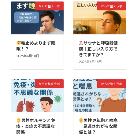
からだ整えラボ
からだ整えラボ
咳止めよりまず睡
サウナと呼吸器健
眠！？
康｜正しい入り方で
きてますか？
2025年6月18日
2025年6月18日
からだ整えラボ
からだ整えラボ
男性ホルモンと免
男性更年期と喘息
疫・炎症の不思議な
｜見逃されがちな関
関係
係とは？