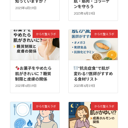
知っていますか？
肌・筋肉・コラーゲ
ンを守ろう
2025年6月19日
2025年6月19日
からだ整えラボ
からだ整えラボ
お菓子をやめたら
“抗炎症食”で肌が
肌がきれいに？糖質
変わる!?医師がすすめ
制限と皮膚の関係
る食材リスト
2025年6月19日
2025年6月19日
からだ整えラボ
からだ整えラボ