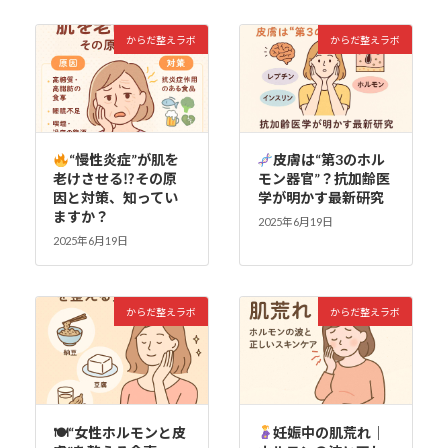
からだ整えラボ
からだ整えラボ
“慢性炎症”が肌を
皮膚は“第3のホル
老けさせる⁉その原
モン器官”？抗加齢医
因と対策、知ってい
学が明かす最新研究
ますか？
2025年6月19日
2025年6月19日
からだ整えラボ
からだ整えラボ
🍽“女性ホルモンと皮
妊娠中の肌荒れ｜