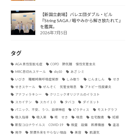
【新国立劇場】バレエ団ダブル・ビル
『String SAGA / 暗やみから解き放たれて』
を鑑賞。
2026年7月5日
タグ
AGA 男性型脱毛症
COPD 肺気腫 慢性気管支炎
MRC息切れスケール
sky10
あざ シミ
いびき 睡眠時無呼吸症候群
しみ取り
じんましん
せき
せきスケール
ぜんそく 気管支喘息
アトピー性皮膚炎
アナフィラキシー
クリニックオリジナルのイラスト
スカイテン
スカイ１０
タバコ
ダイエット
パニック、不安、うつ、自律神経
ピラティス
モストグラフ
吸入指導
吸入薬
咳 せき
喘息
在宅酸素
妊娠
新型コロナウイルス COVID-19
検査 設備 医療機器
温活
発作
禁煙外来をやらない理由
美容
肌運気