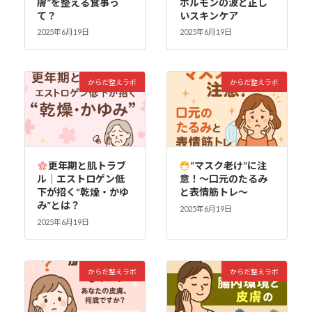
膚”を整える食事っ
ホルモンの波と正し
て？
いスキンケア
2025年6月19日
2025年6月19日
からだ整えラボ
からだ整えラボ
更年期と肌トラブ
“マスク老け”に注
ル｜エストロゲン低
意！〜口元のたるみ
下が招く“乾燥・かゆ
と表情筋トレ〜
み”とは？
2025年6月19日
2025年6月19日
からだ整えラボ
からだ整えラボ