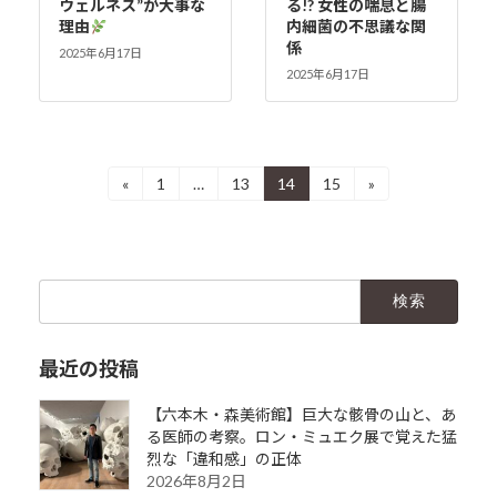
ウェルネス”が大事な
る!? 女性の喘息と腸
理由
内細菌の不思議な関
係
2025年6月17日
2025年6月17日
投
«
1
…
13
14
15
»
固
固
固
固
定
定
定
定
稿
ペ
ペ
ペ
ペ
ー
ー
ー
ー
の
ジ
ジ
ジ
ジ
検
ペ
索:
ー
最近の投稿
ジ
送
【六本木・森美術館】巨大な骸骨の山と、あ
る医師の考察。ロン・ミュエク展で覚えた猛
り
烈な「違和感」の正体
2026年8月2日