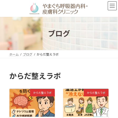
コ
ナ
ン
ビ
テ
ゲ
ン
ー
ツ
シ
へ
ョ
ブログ
ス
ン
キ
に
ッ
移
プ
動
ホーム
ブログ
からだ整えラボ
からだ整えラボ
からだ整えラボ
からだ整えラボ