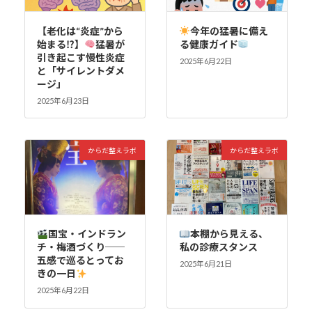
【老化は“炎症”から
今年の猛暑に備え
始まる⁉】
猛暑が
る健康ガイド
引き起こす慢性炎症
2025年6月22日
と「サイレントダメ
ージ」
2025年6月23日
からだ整えラボ
からだ整えラボ
国宝・インドラン
本棚から見える、
チ・梅酒づくり──
私の診療スタンス
五感で巡るとってお
2025年6月21日
きの一日
2025年6月22日