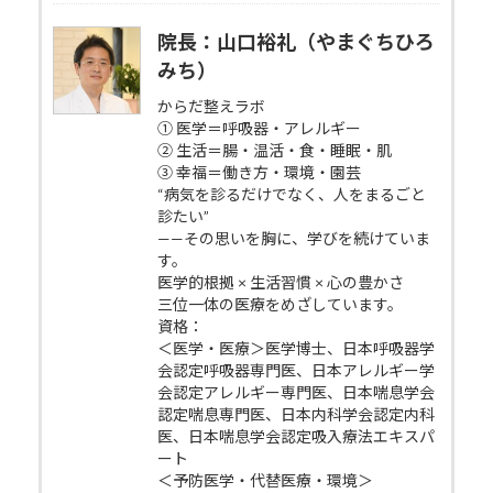
院長：山口裕礼（やまぐちひろ
みち）
からだ整えラボ
① 医学＝呼吸器・アレルギー
② 生活＝腸・温活・食・睡眠・肌
③ 幸福＝働き方・環境・園芸
“病気を診るだけでなく、人をまるごと
診たい”
——その思いを胸に、学びを続けていま
す。
医学的根拠 × 生活習慣 × 心の豊かさ
三位一体の医療をめざしています。
資格：
＜医学・医療＞医学博士、日本呼吸器学
会認定呼吸器専門医、日本アレルギー学
会認定アレルギー専門医、日本喘息学会
認定喘息専門医、日本内科学会認定内科
医、日本喘息学会認定吸入療法エキスパ
ート
＜予防医学・代替医療・環境＞