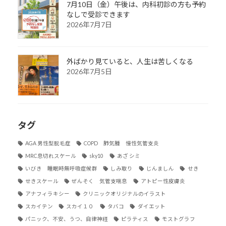
7月10日（金）午後は、内科初診の方も予約
なしで受診できます
2026年7月7日
外ばかり見ていると、人生は苦しくなる
2026年7月5日
タグ
AGA 男性型脱毛症
COPD 肺気腫 慢性気管支炎
MRC息切れスケール
sky10
あざ シミ
いびき 睡眠時無呼吸症候群
しみ取り
じんましん
せき
せきスケール
ぜんそく 気管支喘息
アトピー性皮膚炎
アナフィラキシー
クリニックオリジナルのイラスト
スカイテン
スカイ１０
タバコ
ダイエット
パニック、不安、うつ、自律神経
ピラティス
モストグラフ