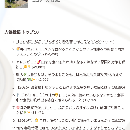
2026年7月26日
人気投稿 トップ10
【2026年】喘息（ぜんそく）吸入薬 強さランキング
(64,060)
毎日カップラーメンを食べるとどうなるの？〜健康への影響と病気
リストまとめ
〜
(54,428)
アレルギー？
山芋を食べるとかゆくなるのはなぜ？原因と対策を解
説！
(45,882)
腸活
しあわせは、庭のよもぎから。自家製よもぎ餅で“整えるおや
つ時間”
(42,901)
【2026年最新版】咳をすると右わきや左脇が痛い理由とは？
(38,895)
ごはん中に「ゴホゴホ
」…その咳、気のせいじゃないかも？食事
中や食後に咳が出る場合に考えられること
(36,197)
春の味覚を楽しもう！「ふきのとうのオイル漬け」簡単作り置きレ
シピ
(33,471)
【2026年】
コロナ後の"しつこい痰"に悩んでいませんか？
(26,273)
2026年最新版｜知っているとメリットあり！エナジアとテリルジーの