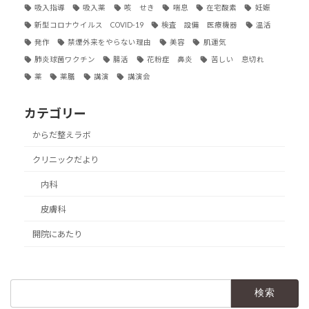
吸入指導
吸入薬
咳 せき
喘息
在宅酸素
妊娠
新型コロナウイルス COVID-19
検査 設備 医療機器
温活
発作
禁煙外来をやらない理由
美容
肌運気
肺炎球菌ワクチン
腸活
花粉症 鼻炎
苦しい 息切れ
薬
薬膳
講演
講演会
カテゴリー
からだ整えラボ
クリニックだより
内科
皮膚科
開院にあたり
検
索: