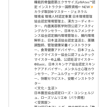
機能的骨盤底筋エクササイズpfilAtes™認
定 インストラクター国際資格← NEW
カラダ取説®マスター・ジェネラル
環境省 環境人材認定事業 日本環境管理
協会認定環境管理士、漢方コーディネー
ター、内面美容医学財団公認ファスティ
ングカウンセラー、日本セルフメンテナ
ンス協会認定腸内環境管理士、腸内環境
解析士、日本温活協会認定温活士、薬膳
調整師、管理健康栄養インストラクタ
ー、食育健康アドバイザー、日本フェム
テックマイスター協会公認フェムテック
マイスター®上級、公認妊活マイスター
®Basic、日本スキンケア協会認定スキン
ケアアドバイザー、メンタル士心理カウ
ンセラー、アーユルヴェーダアドバイザ
ー、快眠セラピスト、安眠インストラク
ター
＜文化・生活＞
日本園芸協会認定ローズ・コンシェルジ
ュ、ローズソムリエ®（バラ資格）
＜受賞歴＞