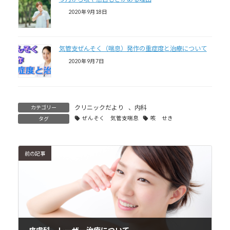
2020年9月18日
気管支ぜんそく（喘息）発作の重症度と治療について
2020年9月7日
クリニックだより
、
内科
カテゴリー
ぜんそく 気管支喘息
咳 せき
タグ
前の記事