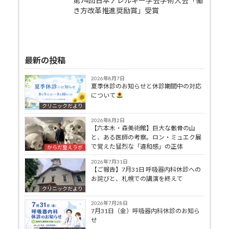
第74回日本アレルギー学会学術大会「働
き方改革推進奨励賞」受賞
最新の投稿
2026年8月7日
夏季休診のお知らせと休診期間中の対応
について
クリニックだより
2026年8月2日
【六本木・森美術館】巨大な骸骨の山
と、ある医師の考察。ロン・ミュエク展
で覚えた猛烈な「違和感」の正体
からだ整えラボ
2026年7月31日
【ご報告】7月31日 呼吸器内科休診への
お詫びと、札幌での講演を終えて
クリニックだより
2026年7月28日
7月31日（金）呼吸器内科休診のお知ら
せ