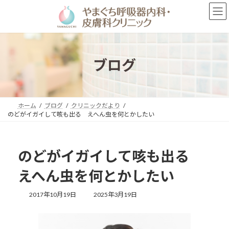
コ
ナ
ン
ビ
テ
ゲ
ン
ー
ツ
シ
へ
ョ
ブログ
ス
ン
キ
に
ッ
移
プ
動
ホーム
ブログ
クリニックだより
のどがイガイして咳も出る えへん虫を何とかしたい
のどがイガイして咳も出る
えへん虫を何とかしたい
最
2017年10月19日
2025年3月19日
終
更
新