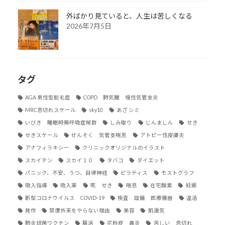
外ばかり見ていると、人生は苦しくなる
2026年7月5日
タグ
AGA 男性型脱毛症
COPD 肺気腫 慢性気管支炎
MRC息切れスケール
sky10
あざ シミ
いびき 睡眠時無呼吸症候群
しみ取り
じんましん
せき
せきスケール
ぜんそく 気管支喘息
アトピー性皮膚炎
アナフィラキシー
クリニックオリジナルのイラスト
スカイテン
スカイ１０
タバコ
ダイエット
パニック、不安、うつ、自律神経
ピラティス
モストグラフ
吸入指導
吸入薬
咳 せき
喘息
在宅酸素
妊娠
新型コロナウイルス COVID-19
検査 設備 医療機器
温活
発作
禁煙外来をやらない理由
美容
肌運気
肺炎球菌ワクチン
腸活
花粉症 鼻炎
苦しい 息切れ