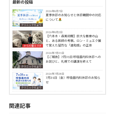
最新の投稿
2026年8月7日
夏季休診のお知らせと休診期間中の対応
について
クリニックだより
2026年8月2日
【六本木・森美術館】巨大な骸骨の山
と、ある医師の考察。ロン・ミュエク展
で覚えた猛烈な「違和感」の正体
からだ整えラボ
2026年7月31日
【ご報告】7月31日 呼吸器内科休診への
お詫びと、札幌での講演を終えて
クリニックだより
2026年7月28日
7月31日（金）呼吸器内科休診のお知ら
せ
クリニックだより
関連記事