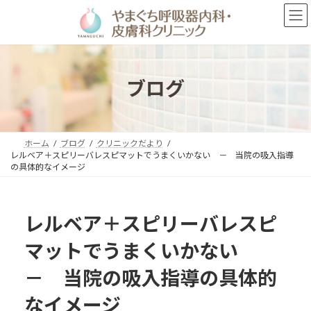
コ
ナ
ン
ビ
テ
ゲ
ン
ー
ツ
シ
へ
ョ
ブログ
ス
ン
キ
に
ッ
移
プ
動
ホーム
ブログ
クリニックだより
レルベア＋スピリーバレスピマットでうまくいかない － 当院の吸入指導
の具体的なイメージ
レルベア＋スピリーバレスピ
マットでうまくいかない
－ 当院の吸入指導の具体的
なイメージ