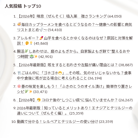
人気投稿 トップ10
【2026年】喘息（ぜんそく）吸入薬 強さランキング
(64,050)
毎日カップラーメンを食べるとどうなるの？〜健康への影響と病気
リストまとめ
〜
(54,410)
アレルギー？
山芋を食べるとかゆくなるのはなぜ？原因と対策を解
説！
(45,860)
腸活
しあわせは、庭のよもぎから。自家製よもぎ餅で“整えるおや
つ時間”
(42,901)
【2026年最新版】咳をすると右わきや左脇が痛い理由とは？
(38,887)
ごはん中に「ゴホゴホ
」…その咳、気のせいじゃないかも？食事
中や食後に咳が出る場合に考えられること
(36,194)
春の味覚を楽しもう！「ふきのとうのオイル漬け」簡単作り置きレ
シピ
(33,471)
【2026年】
コロナ後の"しつこい痰"に悩んでいませんか？
(26,267)
2026年最新版｜知っているとメリットあり！エナジアとテリルジーの
違いについて（ぜんそく編）。
(25,359)
動画で分かる！レルベアとテリルジーの使い分け
(23,359)