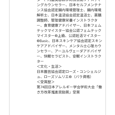
ングカウンセラー、日本セルフメンテナ
ンス協会認定腸内環境管理士、腸内環境
解析士、日本温活協会認定温活士、薬膳
調整師、管理健康栄養インストラクタ
ー、食育健康アドバイザー、日本フェム
テックマイスター協会公認フェムテック
マイスター®上級、公認妊活マイスター
®Basic、日本スキンケア協会認定スキン
ケアアドバイザー、メンタル士心理カウ
ンセラー、アーユルヴェーダアドバイザ
ー、快眠セラピスト、安眠インストラク
ター
＜文化・生活＞
日本園芸協会認定ローズ・コンシェルジ
ュ、ローズソムリエ®（バラ資格）
＜受賞歴＞
第74回日本アレルギー学会学術大会「働
き方改革推進奨励賞」受賞