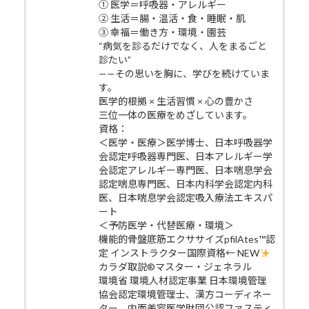
① 医学＝呼吸器・アレルギー
② 生活＝腸・温活・食・睡眠・肌
③ 幸福＝働き方・環境・園芸
“病気を診るだけでなく、人をまるごと
診たい”
——その思いを胸に、学びを続けていま
す。
医学的根拠 × 生活習慣 × 心の豊かさ
三位一体の医療をめざしています。
資格：
＜医学・医療＞医学博士、日本呼吸器学
会認定呼吸器専門医、日本アレルギー学
会認定アレルギー専門医、日本喘息学会
認定喘息専門医、日本内科学会認定内科
医、日本喘息学会認定吸入療法エキスパ
ート
＜予防医学・代替医療・環境＞
機能的骨盤底筋エクササイズpfilAtes™認
定 インストラクター国際資格← NEW
カラダ取説®マスター・ジェネラル
環境省 環境人材認定事業 日本環境管理
協会認定環境管理士、漢方コーディネー
ター、内面美容医学財団公認ファスティ