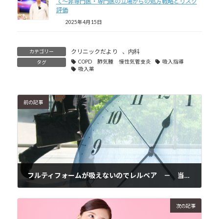
て～非専門医・専門医の立場からの処方戦略とリスク
評価
2025年4月15日
クリニックだより
、
内科
カテゴリー
COPD 肺気腫 慢性気管支炎
吸入指導
タグ
吸入薬
前の記事
フルティフォームが吸えないのでレルベア － 当院の吸入指導の具体的なイメージ
2017年10月23日
次の記事