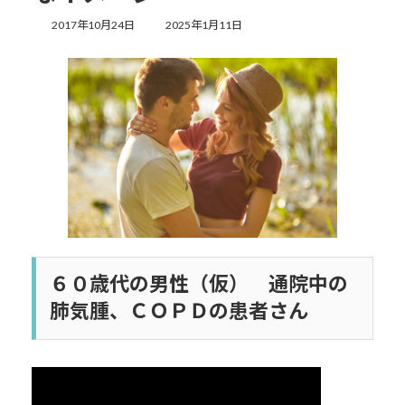
最
2017年10月24日
2025年1月11日
終
更
新
日
時
:
６０歳代の男性（仮） 通院中の
肺気腫、ＣＯＰＤの患者さん