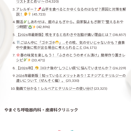
リストまとめ
〜
(54,320)
アレルギー？
山芋を食べるとかゆくなるのはなぜ？原因と対策を解
説！
(45,723)
腸活
しあわせは、庭のよもぎから。自家製よもぎ餅で“整えるおや
つ時間”
(42,896)
【2026年最新版】咳をすると右わきや左脇が痛い理由とは？
(38,857)
ごはん中に「ゴホゴホ
」…その咳、気のせいじゃないかも？食事
中や食後に咳が出る場合に考えられること
(36,171)
春の味覚を楽しもう！「ふきのとうのオイル漬け」簡単作り置きレ
シピ
(33,471)
【2026年】
コロナ後の"しつこい痰"に悩んでいませんか？
(26,229)
2026年最新版｜知っているとメリットあり！エナジアとテリルジーの
違いについて（ぜんそく編）。
(25,330)
動画で分かる！レルベアとテリルジーの使い分け
(23,325)
やまぐち呼吸器内科・皮膚科クリニック