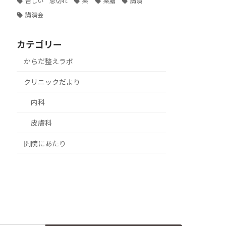
苦しい 息切れ
薬
薬膳
講演
講演会
カテゴリー
からだ整えラボ
クリニックだより
内科
皮膚科
開院にあたり