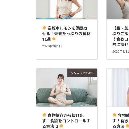
空腹ホルモンを満足さ
【脱・加
せる！栄養たっぷりの食材
ぷりご飯
11選
！食欲コ
的に痩せ
2025年3月1日
2025年3月
クリニックだより
食物依存から抜け出
食物
す！食欲をコントロールす
す！食欲
る方法 ２
る方法