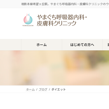
コ
ナ
相鉄本線希望ヶ丘駅。やまぐち呼吸器内科・皮膚科クリニックのウ
ン
ビ
テ
ゲ
ン
ー
ツ
シ
へ
ョ
ス
ン
キ
に
ホーム
はじめての方へ
ッ
移
プ
動
ホーム
ブログ
ダイエット