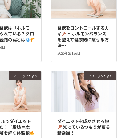
食欲は「ホルモ
食欲をコントロールするカ
られている？クロ
ギ
〜ホルモンバランス
経路の罠とは
を整えて健康的に痩せる方
法〜
26日
2025年2月26日
クリニックだより
クリニックだより
イルでダイエット
ダイエットを成功させる鍵
た！「脂肪＝太
知っているつもりが覆る
解を解く体験談
新常識！