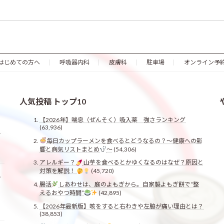
はじめての方へ
呼吸器内科
皮膚科
駐車場
オンライン予
人気投稿 トップ10
【2026年】喘息（ぜんそく）吸入薬 強さランキング
、
(63,936)
え
毎日カップラーメンを食べるとどうなるの？〜健康への影
響と病気リストまとめ
〜
(54,306)
アレルギー？
山芋を食べるとかゆくなるのはなぜ？原因と
対策を解説！
(45,720)
お
腸活
しあわせは、庭のよもぎから。自家製よもぎ餅で“整
えるおやつ時間”
(42,895)
【2026年最新版】咳をすると右わきや左脇が痛い理由とは？
(38,853)