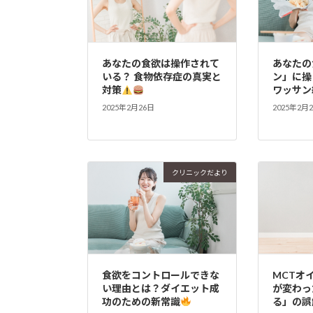
あなたの食欲は操作されて
あなたの
いる？ 食物依存症の真実と
ン」に操
対策
ワッサン
2025年2月26日
2025年2月
クリニックだより
食欲をコントロールできな
MCTオ
い理由とは？ダイエット成
が変わっ
功のための新常識
る」の誤