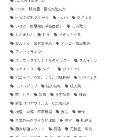
AGA 男性型脱毛症
COPD 肺気腫 慢性気管支炎
MRC息切れスケール
sky10
あざ シミ
いびき 睡眠時無呼吸症候群
しみ取り
じんましん
せき
せきスケール
ぜんそく 気管支喘息
アトピー性皮膚炎
アナフィラキシー
クリニックオリジナルのイラスト
スカイテン
スカイ１０
タバコ
ダイエット
パニック、不安、うつ、自律神経
ピラティス
モストグラフ
吸入指導
吸入薬
咳 せき
喘息
在宅酸素
妊娠
新型コロナウイルス COVID-19
検査 設備 医療機器
温活
発作
禁煙外来をやらない理由
美容
肌運気
肺炎球菌ワクチン
腸活
花粉症 鼻炎