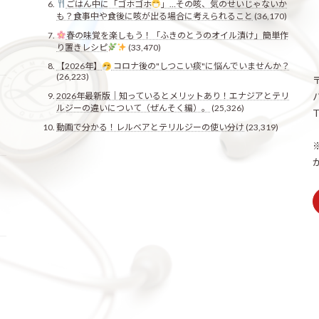
ごはん中に「ゴホゴホ
」…その咳、気のせいじゃないか
も？食事中や食後に咳が出る場合に考えられること
(36,170)
春の味覚を楽しもう！「ふきのとうのオイル漬け」簡単作
り置きレシピ
(33,470)
【2026年】
コロナ後の"しつこい痰"に悩んでいませんか？
(26,223)
2026年最新版｜知っているとメリットあり！エナジアとテリ
ルジーの違いについて（ぜんそく編）。
(25,326)
T
動画で分かる！レルベアとテリルジーの使い分け
(23,319)