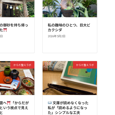
の御砂を持ち帰っ
私の趣味のひとつ、巨大ビ
た
カクシダ
2日
2026年5月2日
からだ整えラボ
からだ整えラボ
雲へ
「からだが
文庫が読めなくなった
という視点で見え
私が「読めるようになっ
と
た」シンプルな工夫