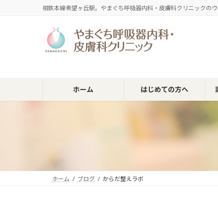
コ
ナ
相鉄本線希望ヶ丘駅。やまぐち呼吸器内科・皮膚科クリニックのウ
ン
ビ
テ
ゲ
ン
ー
ツ
シ
へ
ョ
ス
ン
キ
に
ホーム
はじめての方へ
ッ
移
プ
動
ホーム
ブログ
からだ整えラボ