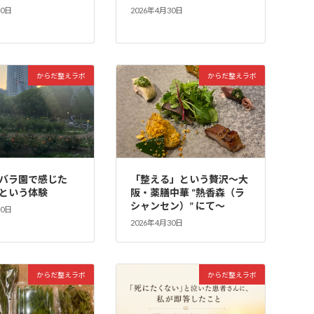
30日
2026年4月30日
からだ整えラボ
からだ整えラボ
バラ園で感じた
「整える」という贅沢〜大
という体験
阪・薬膳中華 “熱香森（ラ
シャンセン）” にて〜
30日
2026年4月30日
からだ整えラボ
からだ整えラボ