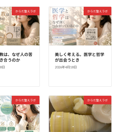
からだ整えラボ
からだ整えラボ
教は、なぜ人の苦
美しく考える。医学と哲学
き合うのか
が出会うとき
18日
2026年4月18日
からだ整えラボ
からだ整えラボ