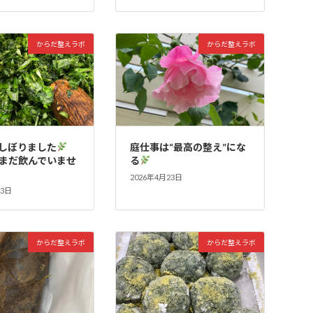
からだ整えラボ
からだ整えラボ
しぼりました
庭仕事は“最高の整え”にな
まだ飲んでいませ
る
2026年4月23日
23日
からだ整えラボ
からだ整えラボ