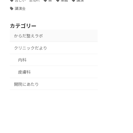
苦しい 息切れ
薬
薬膳
講演
講演会
カテゴリー
からだ整えラボ
クリニックだより
内科
皮膚科
開院にあたり