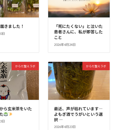
が届きました！
「死にたくない」と泣いた
患者さんに、私が即答した
30日
こと
2026年4月24日
からだ整えラボ
からだ整えラボ
から玄米茶をいた
最近、声が枯れています―
た
よもぎ酒でうがいという選
択 ―
23日
2026年4月23日