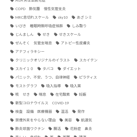
AGA 男性型脱毛症
COPD 肺気腫 慢性気管支炎
MRC息切れスケール
sky10
あざ シミ
いびき 睡眠時無呼吸症候群
しみ取り
じんましん
せき
せきスケール
ぜんそく 気管支喘息
アトピー性皮膚炎
アナフィラキシー
クリニックオリジナルのイラスト
スカイテン
スカイ１０
タバコ
ダイエット
パニック、不安、うつ、自律神経
ピラティス
モストグラフ
吸入指導
吸入薬
咳 せき
喘息
在宅酸素
妊娠
新型コロナウイルス COVID-19
検査 設備 医療機器
温活
発作
禁煙外来をやらない理由
美容
肌運気
肺炎球菌ワクチン
腸活
花粉症 鼻炎