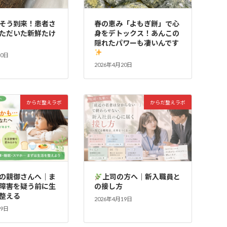
そう到来！患者さ
春の恵み「よもぎ餅」で心
ただいた新鮮たけ
身をデトックス！あんこの
隠れたパワーも凄いんです
20日
2026年4月20日
からだ整えラボ
からだ整えラボ
の親御さんへ｜ま
上司の方へ｜新入職員と
障害を疑う前に生
の接し方
整える
2026年4月19日
19日