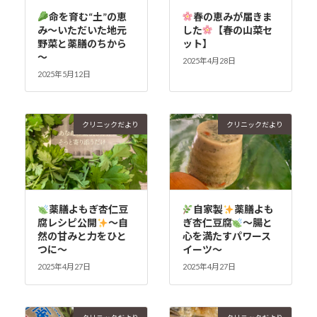
命を育む“土”の恵
春の恵みが届きま
み～いただいた地元
した
【春の山菜セ
野菜と薬膳のちから
ット】
～
2025年4月28日
2025年5月12日
クリニックだより
クリニックだより
薬膳よもぎ杏仁豆
自家製
薬膳よも
腐レシピ公開
～自
ぎ杏仁豆腐
～腸と
然の甘みと力をひと
心を満たすパワース
つに～
イーツ～
2025年4月27日
2025年4月27日