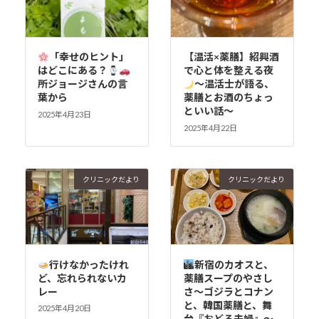
「幸せのヒント」
【温活×薬膳】紹興酒
はどこにある？
で心と体を整える夜
所ジョージさんの言
〜温活士が語る、
葉から
薬膳とお酒のちょっ
といい話〜
2025年4月23日
2025年4月22日
クリニックだより
クリニックだより
行けなかったけれ
新宿のカオスと、
ど、忘れられないカ
薬膳スープのやさし
レー
さ～ゴジラとコナン
と、韓国薬膳と、舞
2025年4月20日
台『おどる夫婦』～