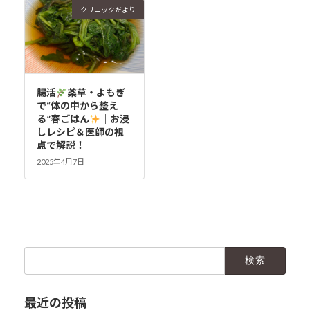
クリニックだより
腸活
薬草・よもぎ
で“体の中から整え
る”春ごはん
｜お浸
しレシピ＆医師の視
点で解説！
2025年4月7日
検
索:
最近の投稿