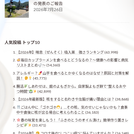
の発表のご報告
2026年7月26日
人気投稿 トップ10
【2026年】喘息（ぜんそく）吸入薬 強さランキング
(63,998)
毎日カップラーメンを食べるとどうなるの？〜健康への影響と病気
リストまとめ
〜
(54,360)
アレルギー？
山芋を食べるとかゆくなるのはなぜ？原因と対策を解
説！
(45,775)
腸活
しあわせは、庭のよもぎから。自家製よもぎ餅で“整えるおや
つ時間”
(42,899)
【2026年最新版】咳をすると右わきや左脇が痛い理由とは？
(38,868)
ごはん中に「ゴホゴホ
」…その咳、気のせいじゃないかも？食事
中や食後に咳が出る場合に考えられること
(36,183)
春の味覚を楽しもう！「ふきのとうのオイル漬け」簡単作り置きレ
シピ
(33,471)
【2026年】
コロナ後の"しつこい痰"に悩んでいませんか？
(26,248)