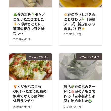
春の恵み
タケノ
春のやさしさを丸
コをいただきました
ごと味わう
【薬膳
～感謝とともに、
スープ】新玉ねぎの
薬膳の視点で春を味
まるごと煮
わう～
2025年4月17日
2025年4月18日
クリニックだより
クリニックだより
ピザもパスタも
腸活
春の恵みを一
OK！〜たまに薬膳の
杯に
庭のよもぎで
観点で考える医師の
作る「自家製よもぎ
休日ランチ〜
茶」始めました
2025年4月17日
2025年4月17日