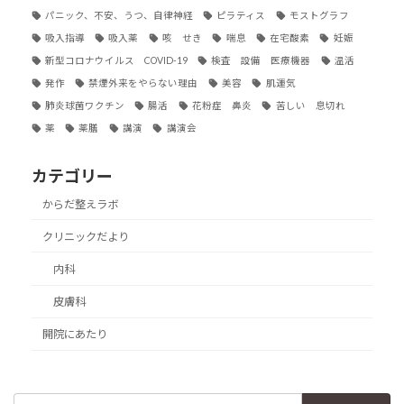
パニック、不安、うつ、自律神経
ピラティス
モストグラフ
吸入指導
吸入薬
咳 せき
喘息
在宅酸素
妊娠
新型コロナウイルス COVID-19
検査 設備 医療機器
温活
発作
禁煙外来をやらない理由
美容
肌運気
肺炎球菌ワクチン
腸活
花粉症 鼻炎
苦しい 息切れ
薬
薬膳
講演
講演会
カテゴリー
からだ整えラボ
クリニックだより
内科
皮膚科
開院にあたり
検