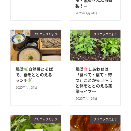
玉・黒蜜ぜんぶ自家
製！—
2025年4月24日
クリニックだより
クリニックだより
腸活
自然薯とそば
腸活
しあわせは
で、春をととのえる
「食べて・寝て・待
ランチ
つ」ことから
〜心
と体をととのえる薬
2025年4月24日
膳ライフ〜
2025年4月24日
クリニックだより
クリニックだより