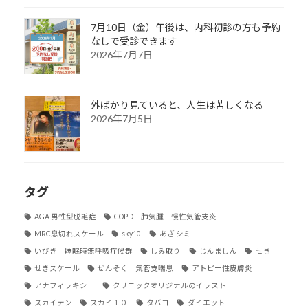
7月10日（金）午後は、内科初診の方も予約
なしで受診できます
2026年7月7日
外ばかり見ていると、人生は苦しくなる
2026年7月5日
タグ
AGA 男性型脱毛症
COPD 肺気腫 慢性気管支炎
MRC息切れスケール
sky10
あざ シミ
いびき 睡眠時無呼吸症候群
しみ取り
じんましん
せき
せきスケール
ぜんそく 気管支喘息
アトピー性皮膚炎
アナフィラキシー
クリニックオリジナルのイラスト
スカイテン
スカイ１０
タバコ
ダイエット