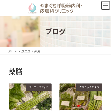
コ
ナ
ン
ビ
テ
ゲ
ン
ー
ツ
シ
へ
ョ
ブログ
ス
ン
キ
に
ッ
移
プ
動
ホーム
ブログ
薬膳
薬膳
クリニックだより
クリニックだより