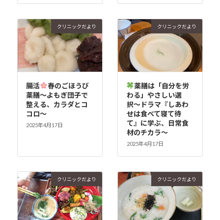
クリニックだより
クリニックだより
腸活
春のごほうび
薬膳は「自分を労
薬膳〜よもぎ団子で
わる」やさしい選
整える、カラダとコ
択〜ドラマ『しあわ
コロ〜
せは食べて寝て待
て』に学ぶ、日常食
2025年4月17日
材のチカラ〜
2025年4月17日
クリニックだより
クリニックだより