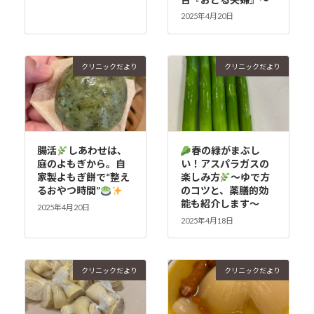
2025年4月20日
クリニックだより
クリニックだより
腸活
しあわせは、
春の緑がまぶし
庭のよもぎから。自
い！アスパラガスの
家製よもぎ餅で“整え
楽しみ方
～ゆで方
るおやつ時間”
のコツと、薬膳的効
能も紹介します～
2025年4月20日
2025年4月18日
クリニックだより
クリニックだより