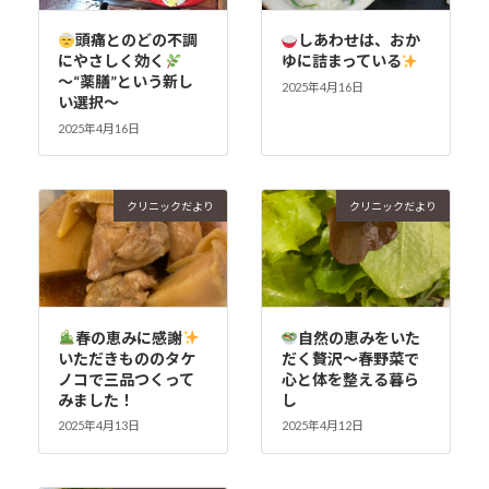
頭痛とのどの不調
しあわせは、おか
にやさしく効く
ゆに詰まっている
〜“薬膳”という新し
2025年4月16日
い選択〜
2025年4月16日
クリニックだより
クリニックだより
春の恵みに感謝
自然の恵みをいた
いただきもののタケ
だく贅沢〜春野菜で
ノコで三品つくって
心と体を整える暮ら
みました！
し
2025年4月13日
2025年4月12日