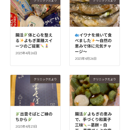
クリニックだより
クリニックだより
腸活
体と心を整え
イワナを焼いて食
る
よもぎ薬膳スイ
べました
～自然の
ーツのご提案
恵みで体に元気チャ
ージ～
2025年4月26日
2025年4月26日
クリニックだより
クリニックだより
出雲そばとご縁の
腸活
よもぎの恵み
ちから
で、手づくり和菓子
三昧
—葛餅・白
2025年4月25日