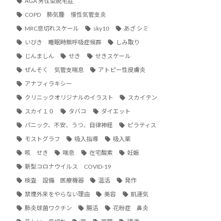
AGA 男性型脱毛症
COPD 肺気腫 慢性気管支炎
MRC息切れスケール
sky10
あざ シミ
いびき 睡眠時無呼吸症候群
しみ取り
じんましん
せき
せきスケール
ぜんそく 気管支喘息
アトピー性皮膚炎
アナフィラキシー
クリニックオリジナルのイラスト
スカイテン
スカイ１０
タバコ
ダイエット
パニック、不安、うつ、自律神経
ピラティス
モストグラフ
吸入指導
吸入薬
咳 せき
喘息
在宅酸素
妊娠
新型コロナウイルス COVID-19
検査 設備 医療機器
温活
発作
禁煙外来をやらない理由
美容
肌運気
肺炎球菌ワクチン
腸活
花粉症 鼻炎