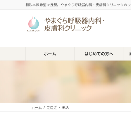
コ
ナ
相鉄本線希望ヶ丘駅。やまぐち呼吸器内科・皮膚科クリニックのウ
ン
ビ
テ
ゲ
ン
ー
ツ
シ
へ
ョ
ス
ン
キ
に
ホーム
はじめての方へ
ッ
移
プ
動
ホーム
ブログ
腸活