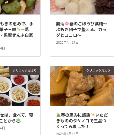
よもぎの恵みで、手
腸活
春のごほうび薬膳〜
菓子三昧
—葛
よもぎ団子で整える、カラ
・黒蜜ぜんぶ自家
ダとココロ〜
2025年4月17日
24日
クリニックだより
クリニックだより
せは、食べて、寝
春の恵みに感謝
いただ
ことから
きもののタケノコで三品つ
くってみました！
16日
2025年4月13日