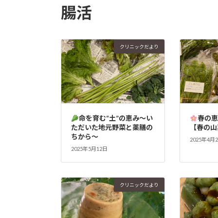
腸活
クリニックだより
命を育む“土”の恵み～い
春の
ただいた地元野菜と薬膳の
【春の山
ちから～
2025年4月
2025年5月12日
クリニックだより