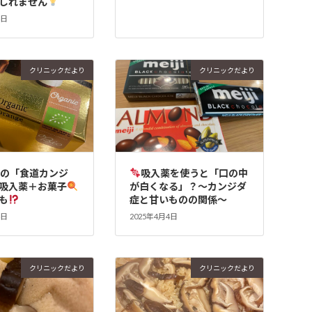
しれません
4日
クリニックだより
クリニックだより
かの「食道カンジ
吸入薬を使うと「口の中
吸入薬＋お菓子
が白くなる」？～カンジダ
も
症と甘いものの関係～
4日
2025年4月4日
クリニックだより
クリニックだより