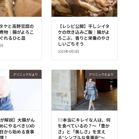
タケと高野豆腐の
【レシピ公開】干しシイタ
煮物｜腸がよろこ
ケの炊き込みご飯｜腸がよ
ぐれるひと皿
ろこぶ、香りと栄養のやさ
しいごちそう
3日
2025年4月3日
クリニックだより
クリニックだより
師が解説】大腸がん
本当にキレイな人は、何
めにやるべき10の
を食べているの？～「豊か
日から始める食事
さ」と「美しさ」を支え
慣！
る“シンプルな食事術”～