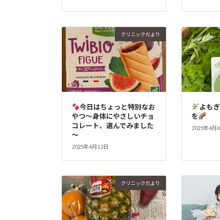
クリニックだより
今日はちょっと特別なお
よも
やつ～身体にやさしいチョ
を
コレート、選んでみました
2025年4月
～
2025年4月12日
クリニックだより