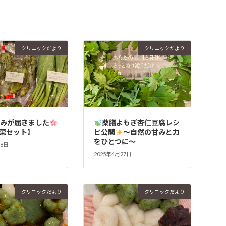
クリニックだより
クリニックだより
恵みが届きました
薬膳よもぎ杏仁豆腐レシ
菜セット】
ピ公開
～自然の甘みと力
をひとつに～
28日
2025年4月27日
クリニックだより
クリニックだより