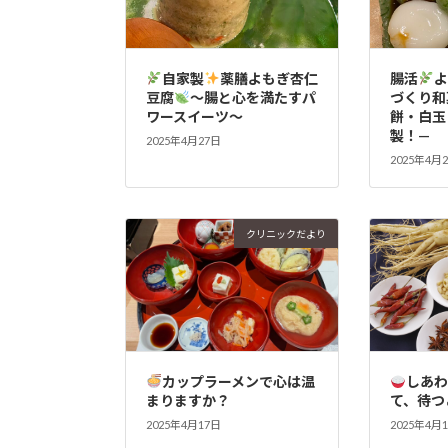
自家製
薬膳よもぎ杏仁
腸活
豆腐
～腸と心を満たすパ
づくり和
ワースイーツ～
餅・白玉
製！—
2025年4月27日
2025年4月
クリニックだより
カップラーメンで心は温
しあわ
まりますか？
て、待つ
2025年4月17日
2025年4月