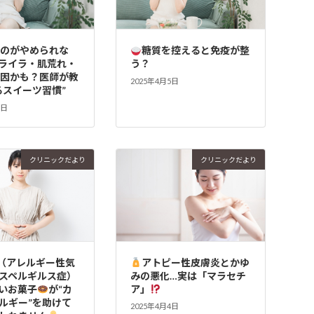
ものがやめられな
糖質を控えると免疫が整
ライラ・肌荒れ・
う？
原因かも？医師が教
2025年4月5日
るスイーツ習慣”
5日
クリニックだより
クリニックだより
A（アレルギー性気
アトピー性皮膚炎とかゆ
スペルギルス症）
みの悪化…実は「マラセチ
いお菓子
が“カ
ア」
ルギー”を助けて
2025年4月4日