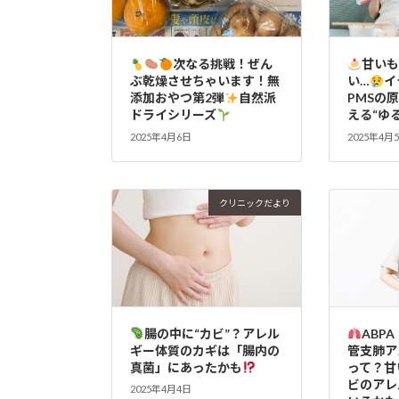
次なる挑戦！ぜん
甘い
ぶ乾燥させちゃいます！無
い…
イ
添加おやつ第2弾
自然派
PMSの
ドライシリーズ
える“ゆ
2025年4月6日
2025年4月
クリニックだより
腸の中に“カビ”？アレル
ABP
ギー体質のカギは「腸内の
管支肺ア
真菌」にあったかも
って？甘
ビのアレ
2025年4月4日