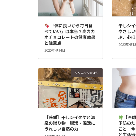
「体に良いから毎日食
干しシイ
べていい」は本当？高カカ
やさしい
オチョコレートの健康効果
ぶ、心ほ
と注意点
2025年4月
2025年4月4日
クリニックだより
【感謝】干しシイタケと温
【医
泉の贈り物｜腸活・温活に
予防のた
うれしい自然の力
こと｜今
と生活習